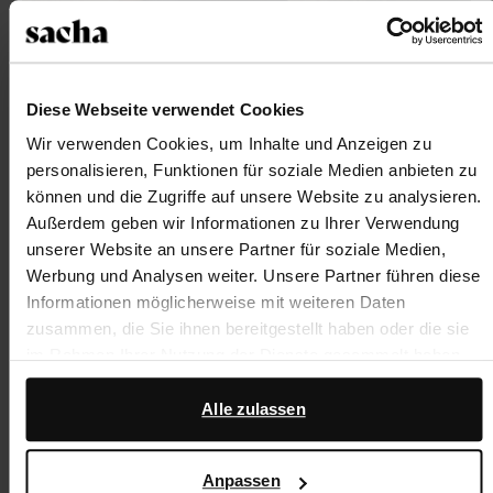
Diese Webseite verwendet Cookies
Wir verwenden Cookies, um Inhalte und Anzeigen zu
personalisieren, Funktionen für soziale Medien anbieten zu
können und die Zugriffe auf unsere Website zu analysieren.
Außerdem geben wir Informationen zu Ihrer Verwendung
unserer Website an unsere Partner für soziale Medien,
Werbung und Analysen weiter. Unsere Partner führen diese
Informationen möglicherweise mit weiteren Daten
zusammen, die Sie ihnen bereitgestellt haben oder die sie
im Rahmen Ihrer Nutzung der Dienste gesammelt haben.
Darüber hinaus arbeiten wir mit Google zu Werbe- und
Alle zulassen
Messzwecken zusammen. Weitere Informationen darüber,
wie Google Ihre personenbezogenen Daten verwendet,
Anpassen
finden Sie auf der
Seite zur geschäftlichen Sicherheit