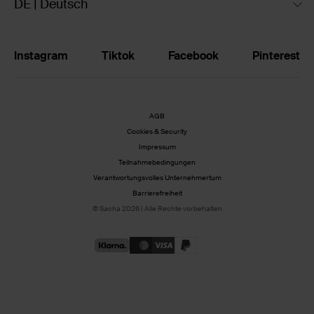
DE | Deutsch
Instagram
Tiktok
Facebook
Pinterest
AGB
Cookies & Security
Impressum
Teilnahmebedingungen
Verantwortungsvolles Unternehmertum
Barrierefreiheit
© Sacha 2026 | Alle Rechte vorbehalten