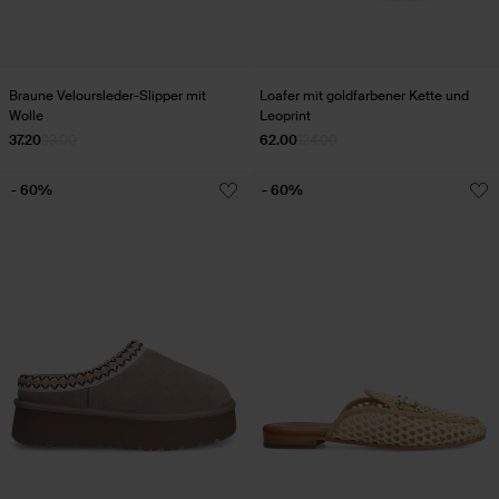
Braune Veloursleder-Slipper mit
Loafer mit goldfarbener Kette und
Wolle
Leoprint
37.20
93.00
62.00
124.00
- 60%
- 60%