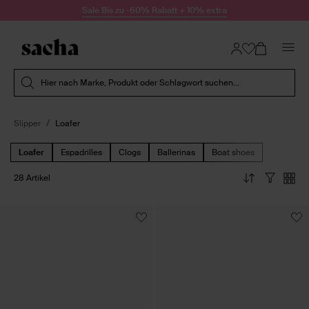
Zum Inhalt springen
Sale Bis zu -60% Rabatt + 10% extra
Suche absenden
Hier nach Marke, Produkt oder Schlagwort suchen...
Slipper
Loafer
Loafer
Espadrilles
Clogs
Ballerinas
Boat shoes
28 Artikel