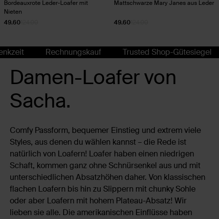
Bordeauxrote Leder-Loafer mit
Mattschwarze Mary Janes aus Leder
Nieten
49.60
124.00
49.60
124.00
it
Rechnungskauf
Trusted Shop-Gütesiegel
1
Damen-Loafer von
Sacha.
Comfy Passform, bequemer Einstieg und extrem viele
Styles, aus denen du wählen kannst – die Rede ist
natürlich von Loafern! Loafer haben einen niedrigen
Schaft, kommen ganz ohne Schnürsenkel aus und mit
unterschiedlichen Absatzhöhen daher. Von klassischen
flachen Loafern bis hin zu Slippern mit chunky Sohle
oder aber Loafern mit hohem Plateau-Absatz! Wir
lieben sie alle. Die amerikanischen Einflüsse haben