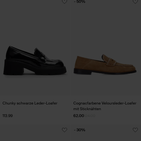
- 50%
Chunky schwarze Leder-Loafer
Cognacfarbene Veloursleder-Loafer
mit Sticknähten
113.99
62.00
124.00
- 30%