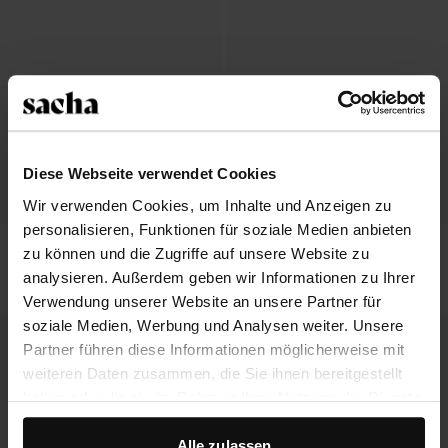
Diese Webseite verwendet Cookies
Wir verwenden Cookies, um Inhalte und Anzeigen zu
personalisieren, Funktionen für soziale Medien anbieten
Braune Leder-Loafer mit Knautsch-
Schwarze Penny Loafer aus Leder
zu können und die Zugriffe auf unsere Website zu
Details
analysieren. Außerdem geben wir Informationen zu Ihrer
113.99
123.99
Verwendung unserer Website an unsere Partner für
soziale Medien, Werbung und Analysen weiter. Unsere
Partner führen diese Informationen möglicherweise mit
weiteren Daten zusammen, die Sie ihnen bereitgestellt
haben oder die sie im Rahmen Ihrer Nutzung der Dienste
gesammelt haben.
Alle zulassen