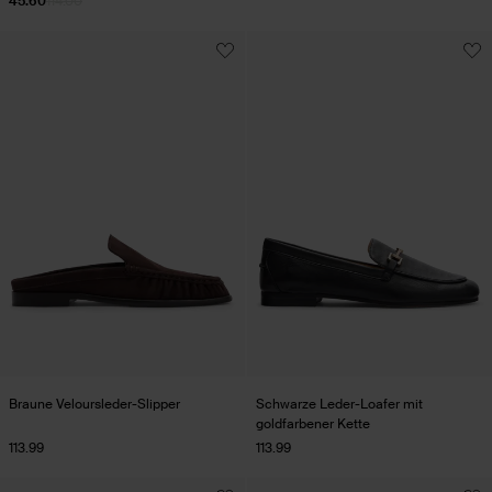
45.60
114.00
Braune Veloursleder-Slipper
Schwarze Leder-Loafer mit
goldfarbener Kette
113.99
113.99