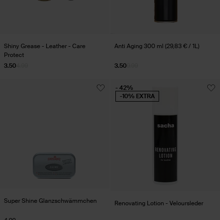
Shiny Grease - Leather - Care
Anti Aging 300 ml (29,83 € / 1L)
Protect
3.50
4.99
3.50
9.99
- 42%
-10% EXTRA
Super Shine Glanzschwämmchen
Renovating Lotion - Veloursleder