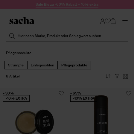
Zum Inhalt springen
Sale Bis zu -60% Rabatt + 10% extra
Suche absenden
Hier nach Marke, Produkt oder Schlagwort suchen...
Pflegeprodukte
Strümpfe
Einlegesohlen
Pflegeprodukte
8 Artikel
- 30%
- 65%
-10% EXTRA
-10% EXTRA