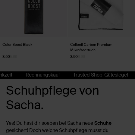
Color Boost Black
Collonil Carbon Premium
Mikrofasertuch
3.50
5.99
3.50
6.99
zeit
Rechnungskauf
Trusted Shop-Gütesiegel
Schuhpflege von
Sacha.
Yes! Du hast dir soeben bei Sacha neue
Schuhe
gesichert! Doch welche Schuhpflege musst du