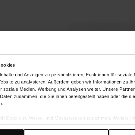
ufswert von 39,95 €.
 Kombination mit
Cookies
abattcode
nhalte und Anzeigen zu personalisieren, Funktionen für soziale
Website zu analysieren. Außerdem geben wir Informationen zu I
organgs im dafür
r soziale Medien, Werbung und Analysen weiter. Unsere Partner
en werden. Beim
 Daten zusammen, die Sie ihnen bereitgestellt haben oder die s
ezeigt werden.
n.
egeben.
 mit Google zu Werbe- und Messzwecken zusammen. Weitere Inf
fällt auch der Anspruch
en Daten verwendet, finden Sie auf der
Seite zur geschäftlic