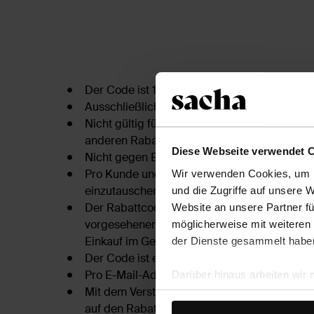
Der Code ist 1 Monat gültig.
Ausschließlich gültig ab einem Mindesteinka
Nicht gültig für reduzierte Ware und/oder in
anderen Rabattaktionen.
Diese Webseite verwendet 
Nicht gegen Bargeld einzutauschen.
Pro Kunde und Bestellung ist maximal ein R
Wir verwenden Cookies, um I
einzutauschen.
und die Zugriffe auf unsere 
Der Rabattcode muss während des Bestellv
Website an unsere Partner fü
vorgesehenen Feld im Warenkorb eingegeb
möglicherweise mit weiteren
Einkauf im Geschäft muss der Barcode vorg
der Dienste gesammelt habe
Der Code ist einmalig gültig.
Pro E-Mail-Adresse wird 1 Rabattcode ausg
Darüber hinaus arbeiten wir
Mit dem Verstreichen der Gültigkeitsfrist ver
Google Ihre personenbezogen
auf den Rabatt.
Datenschutz von Google
.