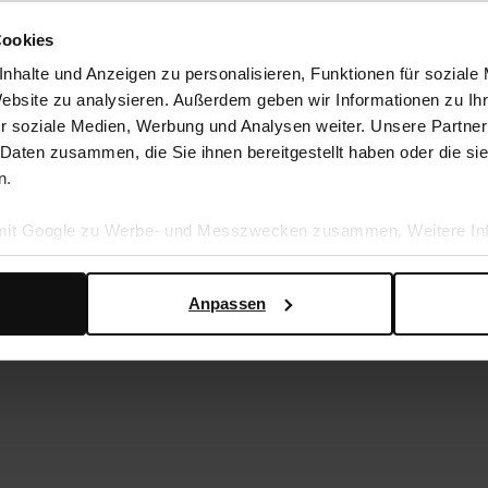
Cookies
nhalte und Anzeigen zu personalisieren, Funktionen für soziale
Website zu analysieren. Außerdem geben wir Informationen zu I
r soziale Medien, Werbung und Analysen weiter. Unsere Partner
 Daten zusammen, die Sie ihnen bereitgestellt haben oder die s
n.
 mit Google zu Werbe- und Messzwecken zusammen. Weitere Inf
nzschwämmchen
Color Boost Black
en Daten verwendet, finden Sie auf der
Seite zur geschäftlic
3.50
5.99
Anpassen