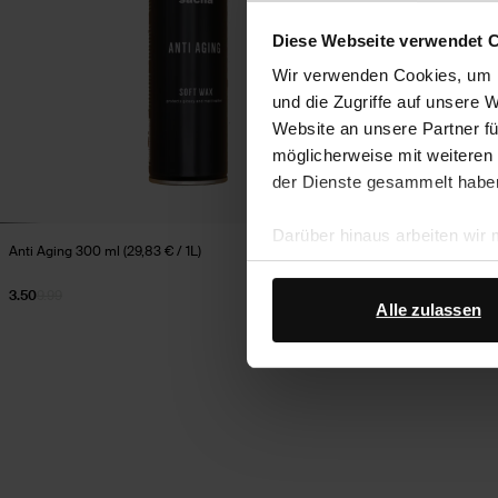
Diese Webseite verwendet 
Wir verwenden Cookies, um I
und die Zugriffe auf unsere 
Website an unsere Partner fü
möglicherweise mit weiteren
der Dienste gesammelt habe
Darüber hinaus arbeiten wir
Anti Aging 300 ml (29,83 € / 1L)
Super Shine Gla
Google Ihre personenbezogen
Datenschutz von Google
.
3.50
9.99
4.99
Alle zulassen