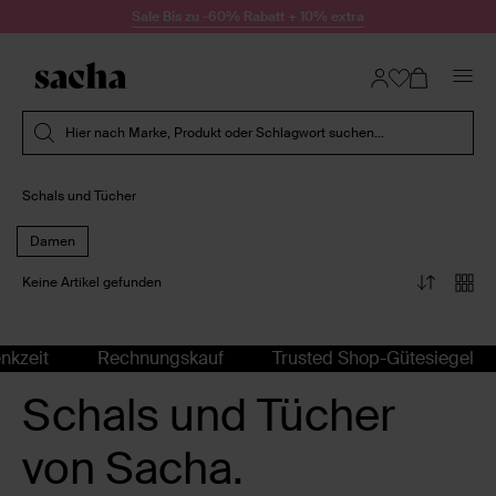
Zum Inhalt springen
Sale Bis zu -60% Rabatt + 10% extra
Suche absenden
Hier nach Marke, Produkt oder Schlagwort suchen...
Schals und Tücher
Damen
Keine Artikel gefunden
nkzeit
Rechnungskauf
Trusted Shop-Gütesiegel
Schals und Tücher
von Sacha.