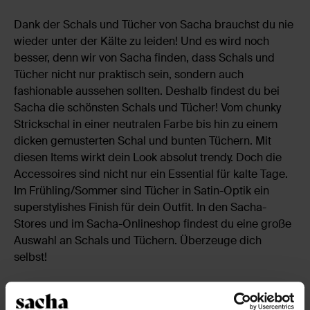
Dank der Schals und Tücher von Sacha brauchst du nie
wieder unter der Kälte zu leiden! Und es wird noch
besser, denn wir von Sacha finden, dass Schals und
Tücher nicht nur praktisch sein, sondern auch
fashionable aussehen sollten. Deshalb findest du bei
Sacha die schönsten Schals und Tücher! Vom chunky
Strickschal in einer neutralen Farbe bis hin zu einem
dicken gemusterten Schal und bunten Tüchern. Mit
diesen Items wirkt dein Look absolut trendy. Doch die
Accessoires sind nicht nur ein Essential für kalte Tage.
Im Frühling/Sommer sind Tücher in Satin-Optik ein
superstylishes Finish für dein Outfit. In den Sacha-
Stores und im Sacha-Onlineshop findest du eine große
Auswahl an Schals und Tüchern. Überzeuge dich
selbst!
Trends