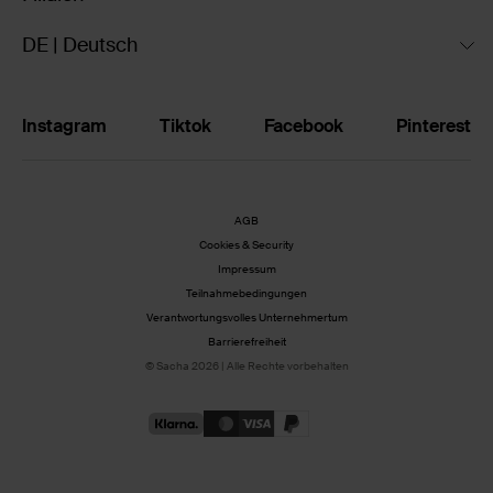
DE | Deutsch
Instagram
Tiktok
Facebook
Pinterest
AGB
Cookies & Security
Impressum
Teilnahmebedingungen
Verantwortungsvolles Unternehmertum
Barrierefreiheit
© Sacha 2026 | Alle Rechte vorbehalten