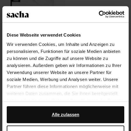
Collonil Carbon Premium
Mikrofasertuch
Diese Webseite verwendet Cookies
3.50
6.99
Wir verwenden Cookies, um Inhalte und Anzeigen zu
personalisieren, Funktionen für soziale Medien anbieten
zu können und die Zugriffe auf unsere Website zu
analysieren. Außerdem geben wir Informationen zu Ihrer
Über Sacha
Verwendung unserer Website an unsere Partner für
soziale Medien, Werbung und Analysen weiter. Unsere
Kundenservice
Partner führen diese Informationen möglicherweise mit
weiteren Daten zusammen, die Sie ihnen bereitgestellt
Versand und Lieferung
haben oder die sie im Rahmen Ihrer Nutzung der Dienste
gesammelt haben.
Rückgabe
Alle zulassen
Darüber hinaus arbeiten wir mit Google zu Werbe- und
Widerrufsbelehrung
Messzwecken zusammen. Weitere Informationen