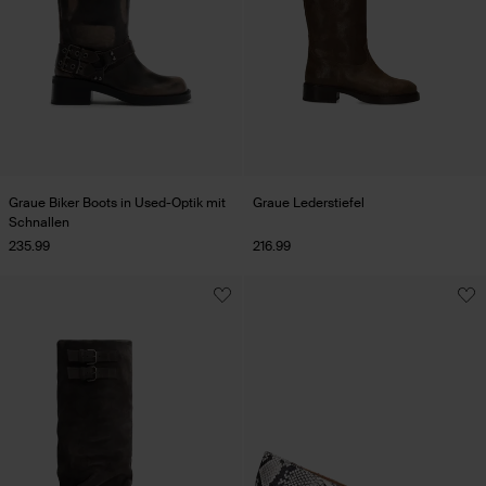
Graue Biker Boots in Used-Optik mit
Graue Lederstiefel
Schnallen
235.99
216.99