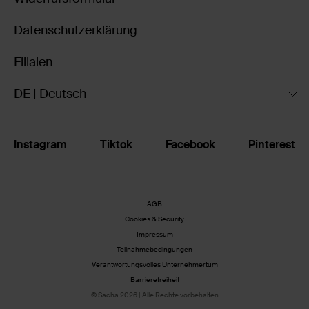
Datenschutzerklärung
Filialen
DE | Deutsch
Instagram
Tiktok
Facebook
Pinterest
AGB
Cookies & Security
Impressum
Teilnahmebedingungen
Verantwortungsvolles Unternehmertum
Barrierefreiheit
© Sacha 2026 | Alle Rechte vorbehalten