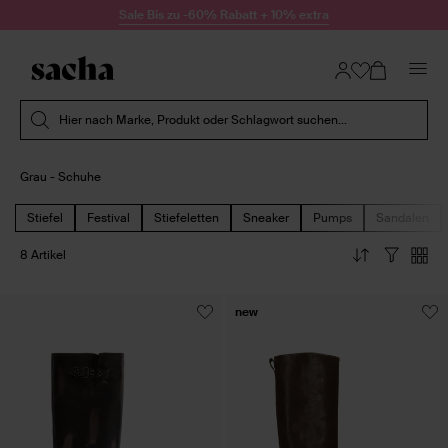
Zum Inhalt springen
Sale Bis zu -60% Rabatt + 10% extra
Suche absenden
Hier nach Marke, Produkt oder Schlagwort suchen...
Grau - Schuhe
Stiefel
Festival
Stiefeletten
Sneaker
Pumps
Sandalen
8 Artikel
new