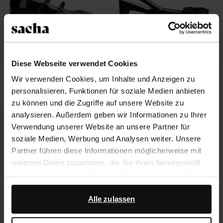
Diese Webseite verwendet Cookies
Schwarze Mary Jane's aus Lack
Schwarze Slingbackpumps mit
Wir verwenden Cookies, um Inhalte und Anzeigen zu
Schleife
personalisieren, Funktionen für soziale Medien anbieten
33.20
83.00
33.20
83.00
zu können und die Zugriffe auf unsere Website zu
analysieren. Außerdem geben wir Informationen zu Ihrer
- 60%
Verwendung unserer Website an unsere Partner für
soziale Medien, Werbung und Analysen weiter. Unsere
Partner führen diese Informationen möglicherweise mit
weiteren Daten zusammen, die Sie ihnen bereitgestellt
haben oder die sie im Rahmen Ihrer Nutzung der Dienste
gesammelt haben.
Alle zulassen
Darüber hinaus arbeiten wir mit Google zu Werbe- und
Messzwecken zusammen. Weitere Informationen