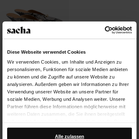
Diese Webseite verwendet Cookies
Mules mit Schlangenmuster und
Wir verwenden Cookies, um Inhalte und Anzeigen zu
Keilabsatz
personalisieren, Funktionen für soziale Medien anbieten
36.50
72.99
zu können und die Zugriffe auf unsere Website zu
analysieren. Außerdem geben wir Informationen zu Ihrer
Verwendung unserer Website an unsere Partner für
soziale Medien, Werbung und Analysen weiter. Unsere
Über Sacha
Partner führen diese Informationen möglicherweise mit
weiteren Daten zusammen, die Sie ihnen bereitgestellt
Kundenservice
haben oder die sie im Rahmen Ihrer Nutzung der Dienste
gesammelt haben.
Versand und Lieferung
Alle zulassen