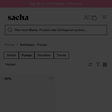
Zum Inhalt springen
Sale Bis zu -60% Rabatt + 10% extra
Suche absenden
Hier nach Marke, Produkt oder Schlagwort suchen...
Pumps
Keilabsatz - Pumps
Stiefel
Pumps
Sandalen
Trends
1 Artikel
- 50%