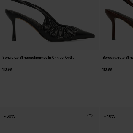
Schwarze Slingbackpumps in Crinkle-Optik
Bordeauxrote Slin
113.99
113.99
- 60%
- 40%