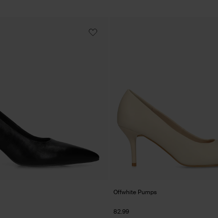
Offwhite Pumps
82.99