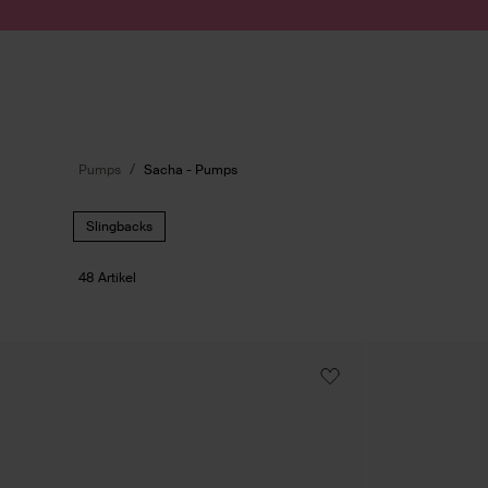
Zum Inhalt springen
Suche absenden
Pumps
Sacha - Pumps
Slingbacks
48 Artikel