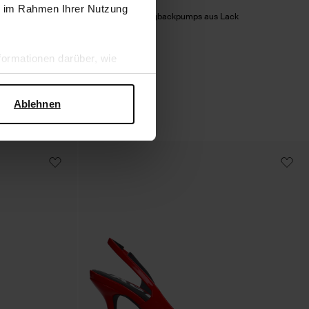
ie im Rahmen Ihrer Nutzung
Bordeauxrote Slingbackpumps aus Lack
72.99
ormationen darüber, wie
hen Sicherheit und zum
Ablehnen