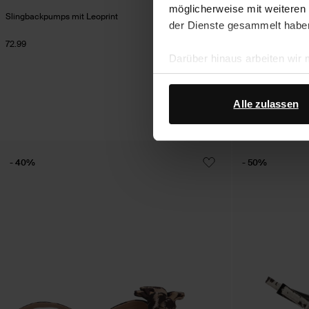
möglicherweise mit weiteren
Slingbackpumps mit Leoprint
Braune Slingback
der Dienste gesammelt habe
72.99
82.99
Darüber hinaus arbeiten wir
Google Ihre personenbezogen
Datenschutz von Google
.
Alle zulassen
- 40%
- 50%