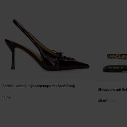
Bordeauxrote Slingbackpumps mit Schnürung
Slingbacks mit Sc
113.99
45.60
114.00