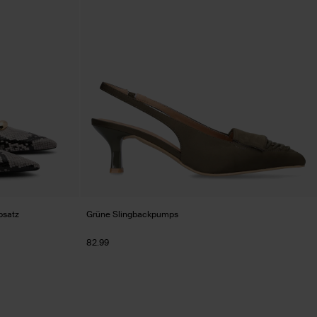
bsatz
Grüne Slingbackpumps
82.99