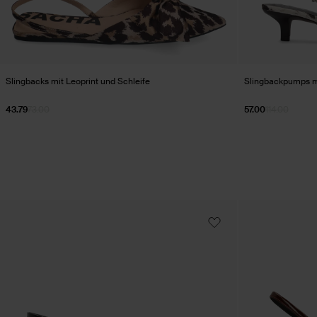
Slingbacks mit Leoprint und Schleife
Slingbackpumps m
43.79
73.00
57.00
114.00