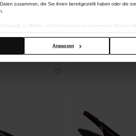
 Daten zusammen, die Sie ihnen bereitgestellt haben oder die s
pumps aus Lack
n.
Beigefarbene Slingbacks mit Schleife
43.79
73.00
 mit Google zu Werbe- und Messzwecken zusammen. Weitere Inf
en Daten verwendet, finden Sie auf der
Seite zur geschäftlic
Anpassen