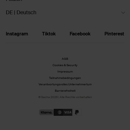
DE | Deutsch
Instagram
Tiktok
Facebook
Pinterest
AGB
Cookies & Security
Impressum
Teilnahmebedingungen
Verantwortungsvolles Unternehmertum
Barrierefreiheit
© Sacha 2026 | Alle Rechte vorbehalten