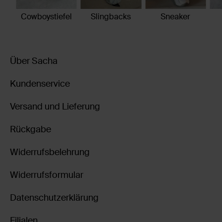
Cowboystiefel
Slingbacks
Sneaker
Item
2
of
Über Sacha
6
Kundenservice
Versand und Lieferung
Rückgabe
Widerrufsbelehrung
Widerrufsformular
Datenschutzerklärung
Filialen