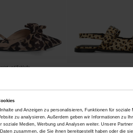
print und Schleife
Slingbacks mit Schnallen und Leoprint
45.60
114.00
Cookies
nhalte und Anzeigen zu personalisieren, Funktionen für soziale
Website zu analysieren. Außerdem geben wir Informationen zu I
r soziale Medien, Werbung und Analysen weiter. Unsere Partner
- 60%
 Daten zusammen, die Sie ihnen bereitgestellt haben oder die s