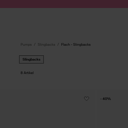
Zum Inhalt springen
Suche absenden
Pumps
Slingbacks
Flach - Slingbacks
Slingbacks
8 Artikel
- 40%