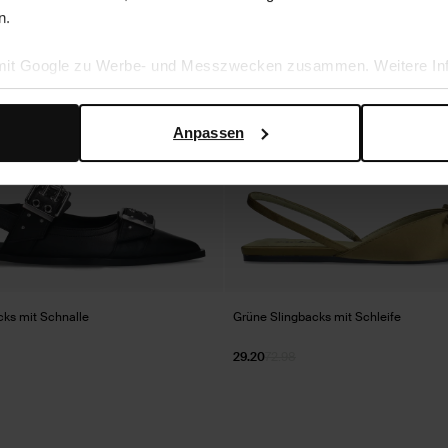
n.
 mit Google zu Werbe- und Messzwecken zusammen. Weitere Inf
en Daten verwendet, finden Sie auf der
Seite zur geschäftlic
Anpassen
ks mit Schnalle
Grüne Slingbacks mit Schleife
29.20
72.98