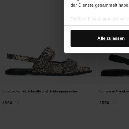
der Dienste gesammelt habe
Darüber hinaus arbeiten wir
Google Ihre personenbezogen
Datenschutz von Google
.
Alle zulassen
Slingbacks mit Schnalle und Schlangenmuster
Schwarze Slingbac
45.60
114.00
45.60
114.00