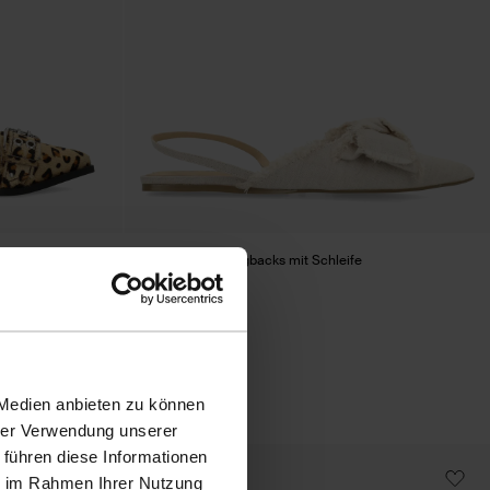
Beigefarbene Slingbacks mit Schleife
43.79
73.00
 Medien anbieten zu können
hrer Verwendung unserer
 führen diese Informationen
- 60%
ie im Rahmen Ihrer Nutzung