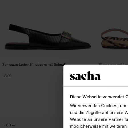
Schwarze Leder-Slingbacks mit Schnalle
Slingbacks mit Leo
113.99
43.79
73.00
Diese Webseite verwendet 
Wir verwenden Cookies, um I
und die Zugriffe auf unsere 
Website an unsere Partner fü
- 60%
- 60%
möglicherweise mit weiteren