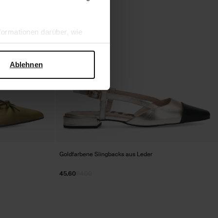
ormationen darüber, wie
hen Sicherheit und zum
Ablehnen
Goldfarbene Slingbacks aus Leder
45.60
114.00