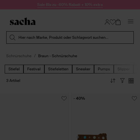
Zum Inhalt springen
Sale Bis zu -60% Rabatt + 10% extra
Suche absenden
Hier nach Marke, Produkt oder Schlagwort suchen...
Schnürschuhe
Braun - Schnürschuhe
Stiefel
Festival
Stiefeletten
Sneaker
Pumps
Slipper
S
3 Artikel
- 40%