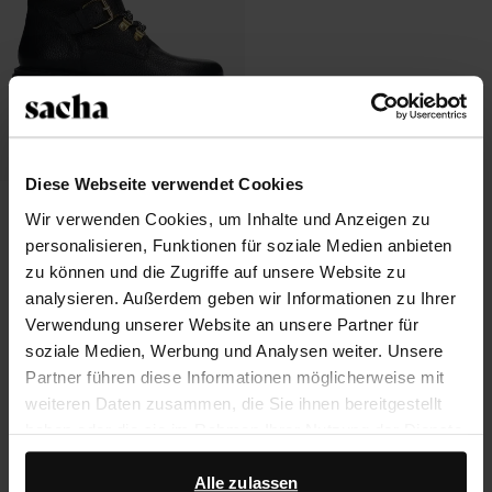
Diese Webseite verwendet Cookies
Schwarze Leder-Schnürstiefeletten
Wir verwenden Cookies, um Inhalte und Anzeigen zu
mit Kunstfellfutter
personalisieren, Funktionen für soziale Medien anbieten
54.00
135.00
zu können und die Zugriffe auf unsere Website zu
analysieren. Außerdem geben wir Informationen zu Ihrer
Verwendung unserer Website an unsere Partner für
soziale Medien, Werbung und Analysen weiter. Unsere
Über Sacha
Partner führen diese Informationen möglicherweise mit
weiteren Daten zusammen, die Sie ihnen bereitgestellt
Kundenservice
haben oder die sie im Rahmen Ihrer Nutzung der Dienste
gesammelt haben.
Versand und Lieferung
Alle zulassen