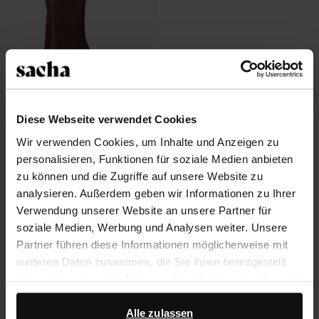
Diese Webseite verwendet Cookies
Bordeauxrote Lederstiefel mit Absatz
Wir verwenden Cookies, um Inhalte und Anzeigen zu
personalisieren, Funktionen für soziale Medien anbieten
70.40
176.00
zu können und die Zugriffe auf unsere Website zu
analysieren. Außerdem geben wir Informationen zu Ihrer
Verwendung unserer Website an unsere Partner für
soziale Medien, Werbung und Analysen weiter. Unsere
Über Sacha
Partner führen diese Informationen möglicherweise mit
weiteren Daten zusammen, die Sie ihnen bereitgestellt
Kundenservice
haben oder die sie im Rahmen Ihrer Nutzung der Dienste
gesammelt haben.
Versand und Lieferung
Alle zulassen