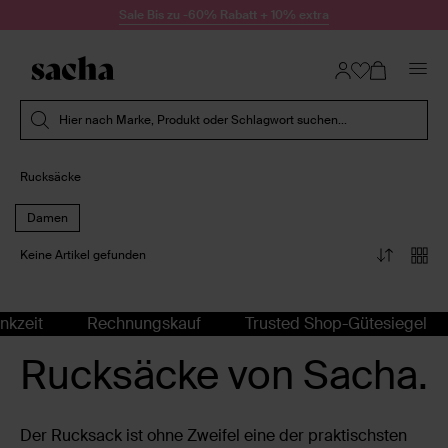
Zum Inhalt springen
Sale Bis zu -60% Rabatt + 10% extra
Suche absenden
Hier nach Marke, Produkt oder Schlagwort suchen...
Rucksäcke
Damen
Keine Artikel gefunden
kzeit
Rechnungskauf
Trusted Shop-Gütesiegel
Rucksäcke von Sacha.
Der Rucksack ist ohne Zweifel eine der praktischsten