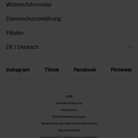
Widerrufsformular
Datenschutzerklärung
Filialen
DE | Deutsch
Instagram
Tiktok
Facebook
Pinterest
AGB
Cookies & Security
Impressum
Teilnahmebedingungen
Verantwortungsvolles Unternehmertum
Barrierefreiheit
© Sacha 2026 | Alle Rechte vorbehalten