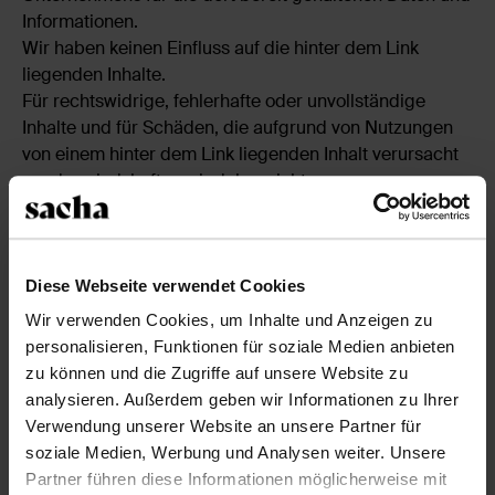
Informationen.
Wir haben keinen Einfluss auf die hinter dem Link
liegenden Inhalte.
Für rechtswidrige, fehlerhafte oder unvollständige
Inhalte und für Schäden, die aufgrund von Nutzungen
von einem hinter dem Link liegenden Inhalt verursacht
worden sind, haften wir daher nicht.
Farben
Wir können nicht garantieren, dass die Farben von
Produkten auf der Website exakt die tatsächlichen
Diese Webseite verwendet Cookies
Farben der Produkte wiedergeben. Die Wiedergabe
Wir verwenden Cookies, um Inhalte und Anzeigen zu
der Farben hängt von den Einstellungen Ihres
personalisieren, Funktionen für soziale Medien anbieten
Computers ab.
zu können und die Zugriffe auf unsere Website zu
analysieren. Außerdem geben wir Informationen zu Ihrer
Kolophon
Verwendung unserer Website an unsere Partner für
soziale Medien, Werbung und Analysen weiter. Unsere
Sitz der Gesellschaft:
Partner führen diese Informationen möglicherweise mit