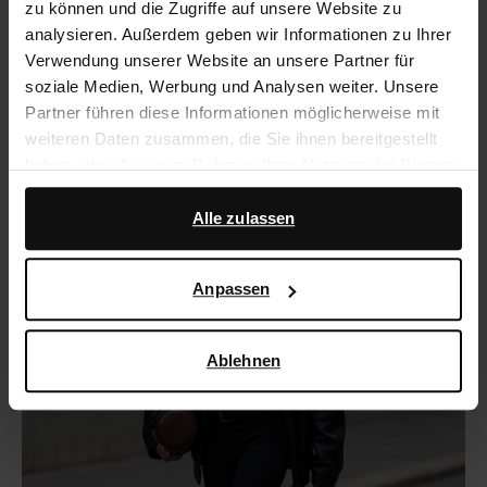
zu können und die Zugriffe auf unsere Website zu
Slouchy Boots: das ultimative Cool-
analysieren. Außerdem geben wir Informationen zu Ihrer
Verwendung unserer Website an unsere Partner für
Girl-Essential
soziale Medien, Werbung und Analysen weiter. Unsere
Partner führen diese Informationen möglicherweise mit
weiteren Daten zusammen, die Sie ihnen bereitgestellt
haben oder die sie im Rahmen Ihrer Nutzung der Dienste
gesammelt haben.
Alle zulassen
Darüber hinaus arbeiten wir mit Google zu Werbe- und
Messzwecken zusammen. Weitere Informationen
Anpassen
darüber, wie Google Ihre personenbezogenen Daten
verwendet, finden Sie auf der
Seite zur geschäftlichen
Sicherheit und zum Datenschutz von Google
.
Ablehnen