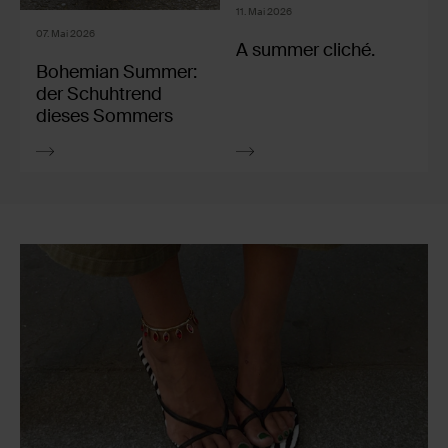
11. Mai 2026
14
07. Mai 2026
A summer cliché.
S
Bohemian Summer:
u
der Schuhtrend
E
dieses Sommers