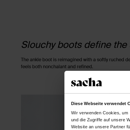
Slouchy boots define the
The ankle boot is reimagined with a softly ruched des
feels both nonchalant and refined.
Diese Webseite verwendet 
Wir verwenden Cookies, um I
und die Zugriffe auf unsere 
Website an unsere Partner fü