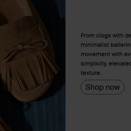
From clogs with de
minimalist balleri
movement with eve
simplicity, elevate
texture.
Shop now