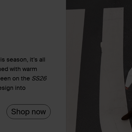
s season, it’s all
ned with warm
seen on the
SS26
esign into
Shop now