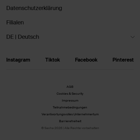
Datenschutzerklärung
Filialen
DE | Deutsch
Instagram
Tiktok
Facebook
Pinterest
AGB
Cookies & Security
Impressum
Teilnahmebedingungen
Verantwortungsvolles Unternehmertum
Barrierefreiheit
© Sacha 2026 | Alle Rechte vorbehalten