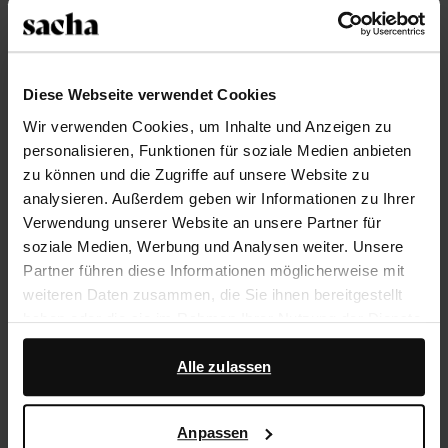
Größe auswählen
Trusted Shop-Gütesiegel
Diese Webseite verwendet Cookies
Wir verwenden Cookies, um Inhalte und Anzeigen zu
Rechnungskauf
personalisieren, Funktionen für soziale Medien anbieten
14 Tage Bedenkzeit
zu können und die Zugriffe auf unsere Website zu
analysieren. Außerdem geben wir Informationen zu Ihrer
Verwendung unserer Website an unsere Partner für
Produktbeschreibung
soziale Medien, Werbung und Analysen weiter. Unsere
Diese beigefarbenen Sneaker mit braunem
Partner führen diese Informationen möglicherweise mit
Kuhfellmuster der Marke Sacha sind mit Metallic-
weiteren Daten zusammen, die Sie ihnen bereitgestellt
Details abgesetzt. Die weiße Plateausohle der Sneaker
haben oder die sie im Rahmen Ihrer Nutzung der Dienste
ist 4 cm dick. Als Schuhpflege empfehlen wir das Pure
gesammelt haben.
Protect-Spray.
Alle zulassen
Darüber hinaus arbeiten wir mit Google zu Werbe- und
Messzwecken zusammen. Weitere Informationen
Produktdetails
Anpassen
darüber, wie Google Ihre personenbezogenen Daten