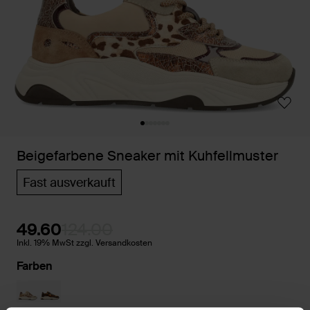
Beigefarbene Sneaker mit Kuhfellmuster
Fast ausverkauft
49.60
124.00
Inkl. 19% MwSt zzgl. Versandkosten
Farben