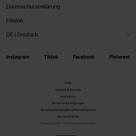
Datenschutzerklärung
Filialen
DE | Deutsch
Instagram
Tiktok
Facebook
Pinterest
AGB
Cookies & Security
Impressum
Teilnahmebedingungen
Verantwortungsvolles Unternehmertum
Barrierefreiheit
© Sacha 2026 | Alle Rechte vorbehalten