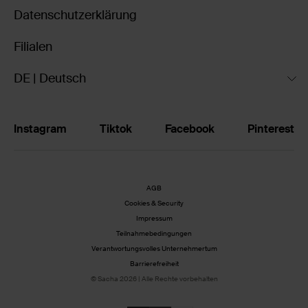
Datenschutzerklärung
Filialen
DE | Deutsch
Instagram
Tiktok
Facebook
Pinterest
AGB
Cookies & Security
Impressum
Teilnahmebedingungen
Verantwortungsvolles Unternehmertum
Barrierefreiheit
© Sacha 2026 | Alle Rechte vorbehalten