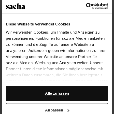
Größe auswählen
Trusted Shop-Gütesiegel
Diese Webseite verwendet Cookies
Wir verwenden Cookies, um Inhalte und Anzeigen zu
Rechnungskauf
personalisieren, Funktionen für soziale Medien anbieten
14 Tage Bedenkzeit
zu können und die Zugriffe auf unsere Website zu
analysieren. Außerdem geben wir Informationen zu Ihrer
Verwendung unserer Website an unsere Partner für
Produktbeschreibung
soziale Medien, Werbung und Analysen weiter. Unsere
Diese beigefarbenen Veloursleder-Sandalen sind ein
Partner führen diese Informationen möglicherweise mit
echtes Must-have! Die Außenseite der Schuhe ist aus
weiteren Daten zusammen, die Sie ihnen bereitgestellt
Veloursleder, die Innenseite ist aus Leder gearbeitet.
haben oder die sie im Rahmen Ihrer Nutzung der Dienste
Die Sandalen haben eine 1 cm dicke Sohle. Pflege die
gesammelt haben.
Pantoletten mit dem Collonil Clean & Care.
Alle zulassen
Darüber hinaus arbeiten wir mit Google zu Werbe- und
Messzwecken zusammen. Weitere Informationen
Produktdetails
Anpassen
darüber, wie Google Ihre personenbezogenen Daten