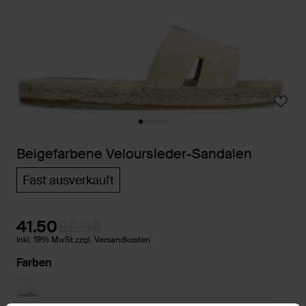
Beigefarbene Veloursleder-Sandalen
Fast ausverkauft
41.50
82.98
Inkl. 19% MwSt zzgl. Versandkosten
Farben