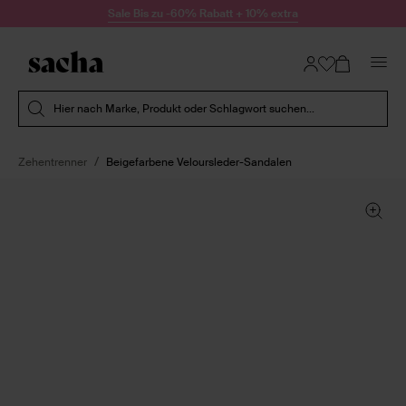
Zum Inhalt springen
Sale Bis zu -60% Rabatt + 10% extra
Suche absenden
Hier nach Marke, Produkt oder Schlagwort suchen...
Zehentrenner
Beigefarbene Veloursleder-Sandalen