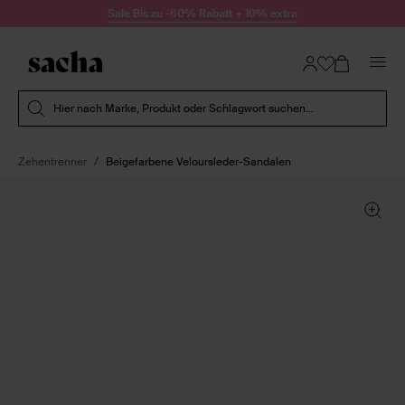
Zum Inhalt springen
Sale Bis zu -60% Rabatt + 10% extra
Suche absenden
Hier nach Marke, Produkt oder Schlagwort suchen...
Zehentrenner
Beigefarbene Veloursleder-Sandalen