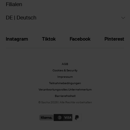
Filialen
DE | Deutsch
Instagram
Tiktok
Facebook
Pinterest
AGB
Cookies & Security
Impressum
Teilnahmebedingungen
Verantwortungsvolles Unternehmertum
Barrierefreiheit
© Sacha 2026 | Alle Rechte vorbehalten