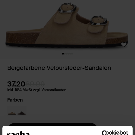
Beigefarbene Veloursleder-Sandalen
37.20
89.99
Inkl. 19% MwSt zzgl. Versandkosten
Farben
Größe auswählen