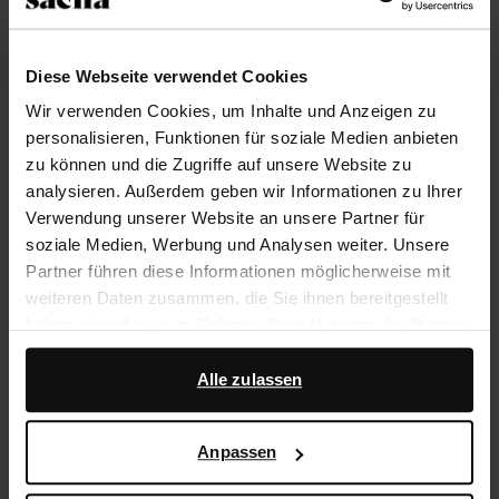
Trusted Shop-Gütesiegel
Diese Webseite verwendet Cookies
Rechnungskauf
Wir verwenden Cookies, um Inhalte und Anzeigen zu
14 Tage Bedenkzeit
personalisieren, Funktionen für soziale Medien anbieten
zu können und die Zugriffe auf unsere Website zu
Produktbeschreibung
analysieren. Außerdem geben wir Informationen zu Ihrer
Verwendung unserer Website an unsere Partner für
Beigefarbene Veloursleder-Sandalen der Marke
soziale Medien, Werbung und Analysen weiter. Unsere
Sacha. Die Sandalen haben zwei breite Riemchen mit
Partner führen diese Informationen möglicherweise mit
silberfarbenen Schnallen und eine 3 cm dicke Sohle.
weiteren Daten zusammen, die Sie ihnen bereitgestellt
Die Außenseite der Schuhe ist aus Veloursleder, die
haben oder die sie im Rahmen Ihrer Nutzung der Dienste
Innenseite ist aus Leder gearbeitet.
gesammelt haben.
Alle zulassen
Darüber hinaus arbeiten wir mit Google zu Werbe- und
Produktdetails
Messzwecken zusammen. Weitere Informationen
Anpassen
darüber, wie Google Ihre personenbezogenen Daten
Lieferung & Rücksendung
verwendet, finden Sie auf der
Seite zur geschäftlichen