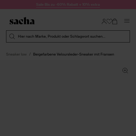
Zum Inhalt springen
Sale Bis zu -60% Rabatt + 10% extra
Suche absenden
Hier nach Marke, Produkt oder Schlagwort suchen...
Sneaker low
Beigefarbene Veloursleder-Sneaker mit Fransen