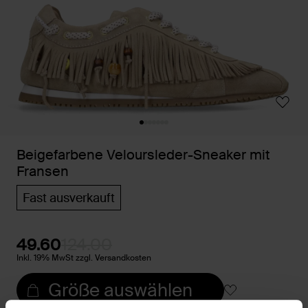
Beigefarbene Veloursleder-Sneaker mit
Fransen
Fast ausverkauft
49.60
124.00
Inkl. 19% MwSt zzgl. Versandkosten
Größe auswählen