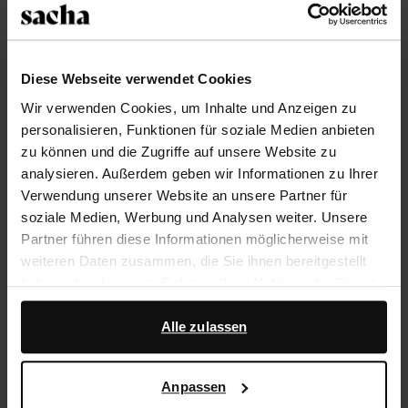
Trusted Shop-Gütesiegel
Rechnungskauf
Diese Webseite verwendet Cookies
14 Tage Bedenkzeit
Wir verwenden Cookies, um Inhalte und Anzeigen zu
personalisieren, Funktionen für soziale Medien anbieten
Produktbeschreibung
zu können und die Zugriffe auf unsere Website zu
analysieren. Außerdem geben wir Informationen zu Ihrer
Hinweis: Es handelt sich bei diesem Artikel um eine
Verwendung unserer Website an unsere Partner für
Vorbestellung. Die voraussichtliche Lieferzeit ist Mitte
soziale Medien, Werbung und Analysen weiter. Unsere
April. Diese beigefarbenen Veloursleder-Sneaker der
Partner führen diese Informationen möglicherweise mit
Marke Sacha haben Fransen und sind mit bunten Shoe
weiteren Daten zusammen, die Sie ihnen bereitgestellt
Charms geschmückt. Die Außenseite der Schuhe ist
haben oder die sie im Rahmen Ihrer Nutzung der Dienste
aus Veloursleder, die Innenseite ist aus Leder
gesammelt haben.
gearbeitet.
Alle zulassen
Darüber hinaus arbeiten wir mit Google zu Werbe- und
Messzwecken zusammen. Weitere Informationen
Produktdetails
Anpassen
darüber, wie Google Ihre personenbezogenen Daten