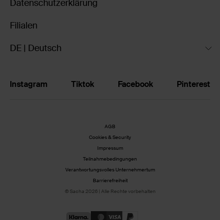
Datenschutzerklärung
Filialen
DE | Deutsch
Instagram
Tiktok
Facebook
Pinterest
AGB
Cookies & Security
Impressum
Teilnahmebedingungen
Verantwortungsvolles Unternehmertum
Barrierefreiheit
© Sacha 2026 | Alle Rechte vorbehalten