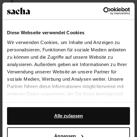
Größe auswählen
Diese Webseite verwendet Cookies
Trusted Shop-Gütesiegel
Wir verwenden Cookies, um Inhalte und Anzeigen zu
Rechnungskauf
personalisieren, Funktionen für soziale Medien anbieten
zu können und die Zugriffe auf unsere Website zu
14 Tage Bedenkzeit
analysieren. Außerdem geben wir Informationen zu Ihrer
Verwendung unserer Website an unsere Partner für
Produktbeschreibung
soziale Medien, Werbung und Analysen weiter. Unsere
Partner führen diese Informationen möglicherweise mit
Diese beigefarbenen Veloursleder-Stiefel mit Absatz
weiteren Daten zusammen, die Sie ihnen bereitgestellt
der Marke Sacha haben einen 9 cm hohen Absatz,
haben oder die sie im Rahmen Ihrer Nutzung der Dienste
eine Schafthöhe von 55 cm, einen Schaftumfang von
gesammelt haben.
44 cm und einen weiten Schnitt. Als Schuhpflege
Alle zulassen
empfehlen wir das Pure Protect-Spray.
Darüber hinaus arbeiten wir mit Google zu Werbe- und
Messzwecken zusammen. Weitere Informationen
Anpassen