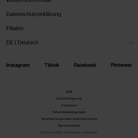
Widerrufsformular
Datenschutzerklärung
Filialen
DE | Deutsch
Instagram
Tiktok
Facebook
Pinterest
AGB
Cookies & Security
Impressum
Teilnahmebedingungen
Verantwortungsvolles Unternehmertum
Barrierefreiheit
© Sacha 2026 | Alle Rechte vorbehalten