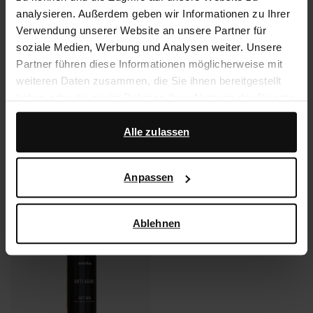
Care-Spray von Collonil.
analysieren. Außerdem geben wir Informationen zu Ihrer
Verwendung unserer Website an unsere Partner für
soziale Medien, Werbung und Analysen weiter. Unsere
Produktdetails
Partner führen diese Informationen möglicherweise mit
weiteren Daten zusammen, die Sie ihnen bereitgestellt
Lieferung & Rücksendung
haben oder die sie im Rahmen Ihrer Nutzung der Dienste
gesammelt haben.
Alle zulassen
zurückgehen
Darüber hinaus arbeiten wir mit Google zu Werbe- und
Messzwecken zusammen. Weitere Informationen
Anpassen
Was andere kauften
darüber, wie Google Ihre personenbezogenen Daten
verwendet, finden Sie auf der
Seite zur geschäftlichen
Item
Sicherheit und zum Datenschutz von Google
.
- 65%
Ablehnen
1
of
1