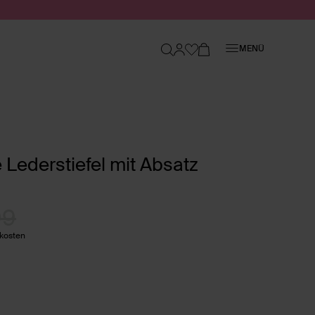
Schließen
MENÜ
Lederstiefel mit Absatz
99
dkosten