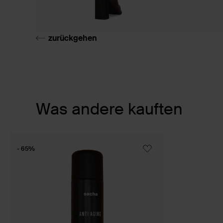
zurückgehen
Item
Was andere kauften
1
of
1
- 65%