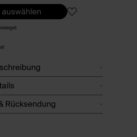
 auswählen
esiegel
it
schreibung
ails
 & Rücksendung