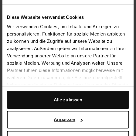
Trusted Shop-Gütesiegel
Diese Webseite verwendet Cookies
Rechnungskauf
Wir verwenden Cookies, um Inhalte und Anzeigen zu
14 Tage Bedenkzeit
personalisieren, Funktionen für soziale Medien anbieten
zu können und die Zugriffe auf unsere Website zu
analysieren. Außerdem geben wir Informationen zu Ihrer
Produktbeschreibung
Verwendung unserer Website an unsere Partner für
soziale Medien, Werbung und Analysen weiter. Unsere
Diese bordeauxroten Pumps mit Strass-Riemchen der
Partner führen diese Informationen möglicherweise mit
Marke Sacha haben einen 8 cm hohen Pfennigabsatz
weiteren Daten zusammen, die Sie ihnen bereitgestellt
und eine Satin-Optik. Als Schuhpflege empfehlen wir
haben oder die sie im Rahmen Ihrer Nutzung der Dienste
das Pure Protect-Spray.
gesammelt haben.
Alle zulassen
Produktdetails
Darüber hinaus arbeiten wir mit Google zu Werbe- und
Messzwecken zusammen. Weitere Informationen
Anpassen
Lieferung & Rücksendung
darüber, wie Google Ihre personenbezogenen Daten
verwendet, finden Sie auf der
Seite zur geschäftlichen
Sicherheit und zum Datenschutz von Google
.