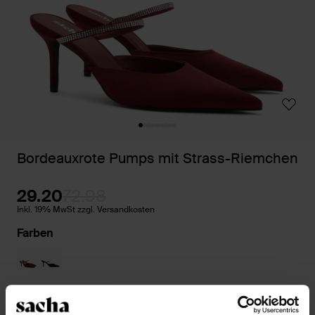
Bordeauxrote Pumps mit Strass-Riemchen
29.20
72.98
Inkl. 19% MwSt zzgl. Versandkosten
Farben
Größe auswählen