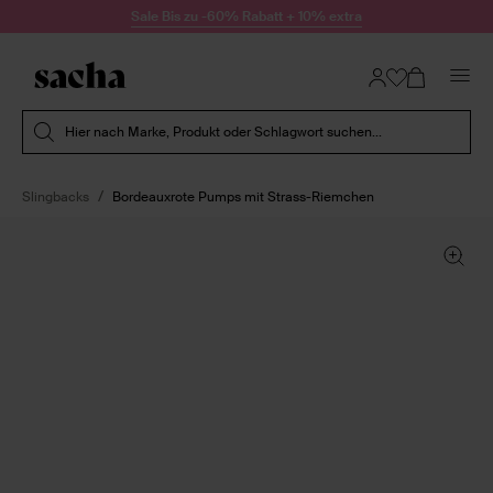
Zum Inhalt springen
Sale Bis zu -60% Rabatt + 10% extra
Suche absenden
Hier nach Marke, Produkt oder Schlagwort suchen...
Slingbacks
Bordeauxrote Pumps mit Strass-Riemchen