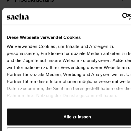
Lieferung & Rücksendung
zurückgehen
Diese Webseite verwendet Cookies
Wir verwenden Cookies, um Inhalte und Anzeigen zu
Was andere kauften
personalisieren, Funktionen für soziale Medien anbieten zu 
und die Zugriffe auf unsere Website zu analysieren. Außerd
Item
wir Informationen zu Ihrer Verwendung unserer Website an 
- 65%
1
Partner für soziale Medien, Werbung und Analysen weiter. U
of
Partner führen diese Informationen möglicherweise mit weite
1
Daten zusammen, die Sie ihnen bereitgestellt haben oder die
Rahmen Ihrer Nutzung der Dienste gesammelt haben.
Darüber hinaus arbeiten wir mit Google zu Werbe- und
Messzwecken zusammen. Weitere Informationen darüber, w
Alle zulassen
Google Ihre personenbezogenen Daten verwendet, finden Sie
Anti Aging 300 ml (29,83 € / 1L)
Seite zur geschäftlichen Sicherheit und zum Datenschut