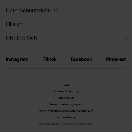
Datenschutzerklärung
Filialen
DE | Deutsch
Instagram
Tiktok
Facebook
Pinterest
AGB
Cookies & Security
Impressum
Teilnahmebedingungen
Verantwortungsvolles Unternehmertum
Barrierefreiheit
© Sacha 2026 | Alle Rechte vorbehalten