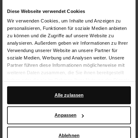
14 Tage Bedenkzeit
Diese Webseite verwendet Cookies
Wir verwenden Cookies, um Inhalte und Anzeigen zu
Produktbeschreibung
personalisieren, Funktionen für soziale Medien anbieten
zu können und die Zugriffe auf unsere Website zu
Diese braunen Glitzer-Stiefel der Marke Sacha haben
analysieren. Außerdem geben wir Informationen zu Ihrer
einen 7 cm hohen Absatz, einen breiten Schaft und
Verwendung unserer Website an unsere Partner für
eine spitze Kappe. Bei einem Modell in Größe 37
soziale Medien, Werbung und Analysen weiter. Unsere
beträgt die Schafthöhe 40 cm und der Schaftumfang
Partner führen diese Informationen möglicherweise mit
42 cm. Als Schuhpflege empfehlen wir das Pure
weiteren Daten zusammen, die Sie ihnen bereitgestellt
Protect-Spray.
haben oder die sie im Rahmen Ihrer Nutzung der Dienste
gesammelt haben.
Produktdetails
Alle zulassen
Darüber hinaus arbeiten wir mit Google zu Werbe- und
Messzwecken zusammen. Weitere Informationen
Lieferung & Rücksendung
Anpassen
darüber, wie Google Ihre personenbezogenen Daten
verwendet, finden Sie auf der
Seite zur geschäftlichen
zurückgehen
Sicherheit und zum Datenschutz von Google
.
Ablehnen