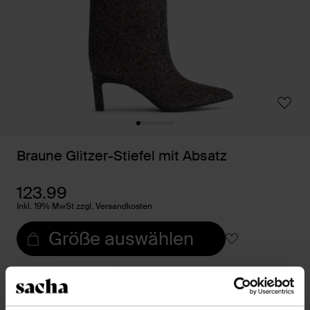
Braune Glitzer-Stiefel mit Absatz
123.99
Inkl. 19% MwSt zzgl. Versandkosten
Größe auswählen
Trusted Shop-Gütesiegel
Rechnungskauf