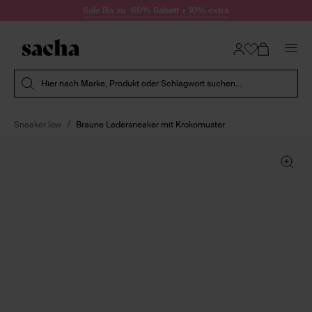
Zum Inhalt springen
Sale Bis zu -60% Rabatt + 10% extra
Suche absenden
Hier nach Marke, Produkt oder Schlagwort suchen...
Sneaker low
Braune Ledersneaker mit Krokomuster