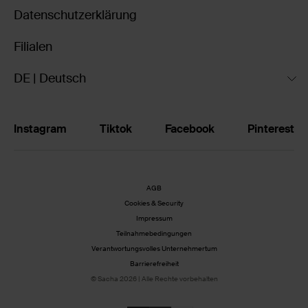
Datenschutzerklärung
Filialen
DE | Deutsch
Instagram
Tiktok
Facebook
Pinterest
AGB
Cookies & Security
Impressum
Teilnahmebedingungen
Verantwortungsvolles Unternehmertum
Barrierefreiheit
© Sacha 2026 | Alle Rechte vorbehalten