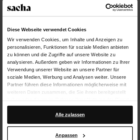
Größe auswählen
Trusted Shop-Gütesiegel
Diese Webseite verwendet Cookies
Wir verwenden Cookies, um Inhalte und Anzeigen zu
Rechnungskauf
personalisieren, Funktionen für soziale Medien anbieten
14 Tage Bedenkzeit
zu können und die Zugriffe auf unsere Website zu
analysieren. Außerdem geben wir Informationen zu Ihrer
Verwendung unserer Website an unsere Partner für
Produktbeschreibung
soziale Medien, Werbung und Analysen weiter. Unsere
Braune Ledersneaker mit Krokomuster der Marke
Partner führen diese Informationen möglicherweise mit
Sacha. Die Sneaker haben eine 1 cm dicke Sohle und
weiteren Daten zusammen, die Sie ihnen bereitgestellt
sind mit einem ausgefallenen Perlen-Anhänger
haben oder die sie im Rahmen Ihrer Nutzung der Dienste
versehen. Sowohl die Innen- als auch die Außenseite
gesammelt haben.
der Schuhe ist aus Leder gearbeitet.
Alle zulassen
Darüber hinaus arbeiten wir mit Google zu Werbe- und
Messzwecken zusammen. Weitere Informationen
Produktdetails
Anpassen
darüber, wie Google Ihre personenbezogenen Daten