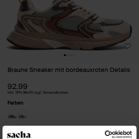
Braune Sneaker mit bordeauxroten Details
92.99
Inkl. 19% MwSt zzgl. Versandkosten
Farben
Größe auswählen