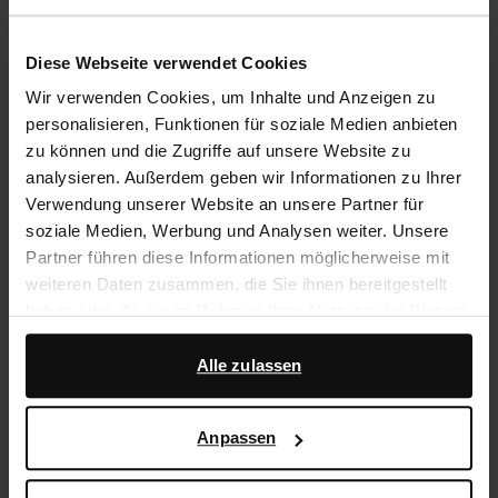
Trusted Shop-Gütesiegel
Diese Webseite verwendet Cookies
Rechnungskauf
Wir verwenden Cookies, um Inhalte und Anzeigen zu
14 Tage Bedenkzeit
personalisieren, Funktionen für soziale Medien anbieten
zu können und die Zugriffe auf unsere Website zu
analysieren. Außerdem geben wir Informationen zu Ihrer
Produktbeschreibung
Verwendung unserer Website an unsere Partner für
soziale Medien, Werbung und Analysen weiter. Unsere
Diese braunen Sneaker der Marke Sacha sind mit
Partner führen diese Informationen möglicherweise mit
Details in Bordeauxrot und Beige abgesetzt. Die Sohle
weiteren Daten zusammen, die Sie ihnen bereitgestellt
der Sneaker ist 4 cm dick. Als Schuhpflege empfehlen
haben oder die sie im Rahmen Ihrer Nutzung der Dienste
wir das Pure Protect-Spray.
gesammelt haben.
Alle zulassen
Produktdetails
Darüber hinaus arbeiten wir mit Google zu Werbe- und
Messzwecken zusammen. Weitere Informationen
Anpassen
Lieferung & Rücksendung
darüber, wie Google Ihre personenbezogenen Daten
verwendet, finden Sie auf der
Seite zur geschäftlichen
Sicherheit und zum Datenschutz von Google
.