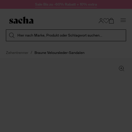
Zum Inhalt springen
Sale Bis zu -60% Rabatt + 10% extra
Suche absenden
Hier nach Marke, Produkt oder Schlagwort suchen...
Zehentrenner
Braune Veloursleder-Sandalen