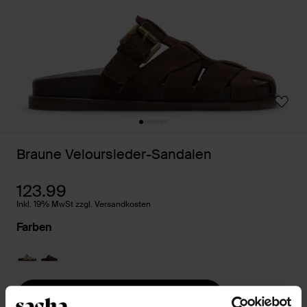
Braune Veloursleder-Sandalen
123.99
Inkl. 19% MwSt zzgl. Versandkosten
Farben
Größe auswählen