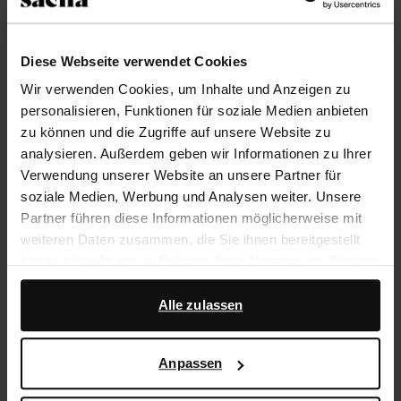
Trusted Shop-Gütesiegel
Diese Webseite verwendet Cookies
Rechnungskauf
Wir verwenden Cookies, um Inhalte und Anzeigen zu
14 Tage Bedenkzeit
personalisieren, Funktionen für soziale Medien anbieten
zu können und die Zugriffe auf unsere Website zu
Produktbeschreibung
analysieren. Außerdem geben wir Informationen zu Ihrer
Verwendung unserer Website an unsere Partner für
Braune Sandalen mit Fisherman-Design der Marke
soziale Medien, Werbung und Analysen weiter. Unsere
Sacha. Die Pantoletten haben eine goldfarbene
Partner führen diese Informationen möglicherweise mit
Schnalle und eine 3 cm dicke Sohle. Die Außenseite
weiteren Daten zusammen, die Sie ihnen bereitgestellt
der Schuhe ist aus Veloursleder, die Innenseite ist aus
haben oder die sie im Rahmen Ihrer Nutzung der Dienste
Leder gearbeitet.
gesammelt haben.
Alle zulassen
Darüber hinaus arbeiten wir mit Google zu Werbe- und
Produktdetails
Messzwecken zusammen. Weitere Informationen
Anpassen
darüber, wie Google Ihre personenbezogenen Daten
Lieferung & Rücksendung
verwendet, finden Sie auf der
Seite zur geschäftlichen