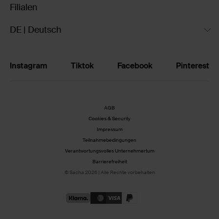
Filialen
DE | Deutsch
Instagram
Tiktok
Facebook
Pinterest
AGB
Cookies & Security
Impressum
Teilnahmebedingungen
Verantwortungsvolles Unternehmertum
Barrierefreiheit
© Sacha 2026 | Alle Rechte vorbehalten