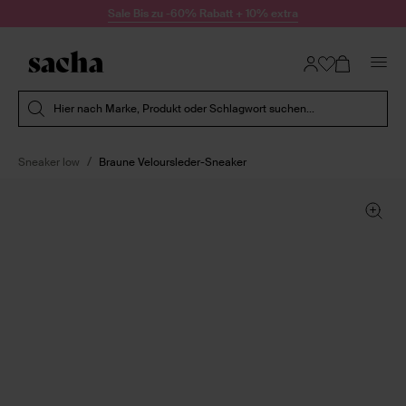
Zum Inhalt springen
Sale Bis zu -60% Rabatt + 10% extra
Suche absenden
Hier nach Marke, Produkt oder Schlagwort suchen...
Sneaker low
Braune Veloursleder-Sneaker