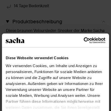
14 Tage Bedenkzeit
Produktbeschreibung
Diese braunen Veloursleder-Sneaker der Marke Sacha
haben weiße Schnürsenkel. Die Außenseite der
Schuhe ist aus Veloursleder, die Innenseite ist aus
Leder gearbeitet.
Diese Webseite verwendet Cookies
Produktdetails
Wir verwenden Cookies, um Inhalte und Anzeigen zu
personalisieren, Funktionen für soziale Medien anbieten
Lieferung & Rücksendung
zu können und die Zugriffe auf unsere Website zu
analysieren. Außerdem geben wir Informationen zu Ihrer
Verwendung unserer Website an unsere Partner für
zurückgehen
soziale Medien, Werbung und Analysen weiter. Unsere
Partner führen diese Informationen möglicherweise mit
weiteren Daten zusammen, die Sie ihnen bereitgestellt