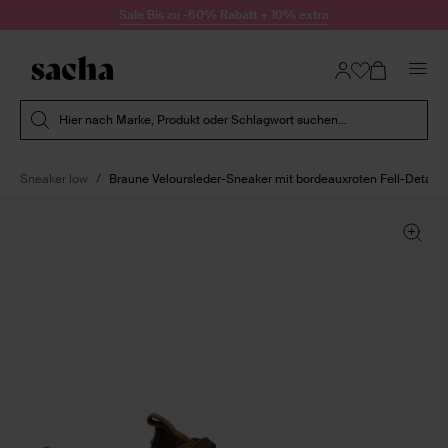
Zum Inhalt springen
Sale Bis zu -60% Rabatt + 10% extra
Suche absenden
Hier nach Marke, Produkt oder Schlagwort suchen...
Sneaker low
Braune Veloursleder-Sneaker mit bordeauxroten Fell-Details