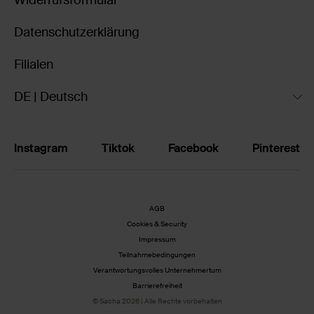
Widerrufsformular
Datenschutzerklärung
Filialen
DE | Deutsch
Instagram
Tiktok
Facebook
Pinterest
AGB
Cookies & Security
Impressum
Teilnahmebedingungen
Verantwortungsvolles Unternehmertum
Barrierefreiheit
© Sacha 2026 | Alle Rechte vorbehalten