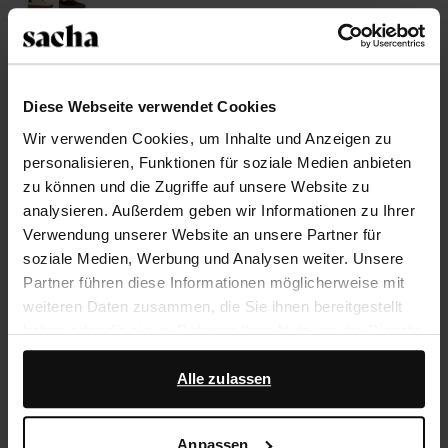
Größe auswählen
Diese Webseite verwendet Cookies
Trusted Shop-Gütesiegel
Wir verwenden Cookies, um Inhalte und Anzeigen zu
Rechnungskauf
personalisieren, Funktionen für soziale Medien anbieten
zu können und die Zugriffe auf unsere Website zu
14 Tage Bedenkzeit
analysieren. Außerdem geben wir Informationen zu Ihrer
Verwendung unserer Website an unsere Partner für
Produktbeschreibung
soziale Medien, Werbung und Analysen weiter. Unsere
Partner führen diese Informationen möglicherweise mit
Diese braunen Veloursleder-Sneaker der Marke Sacha
weiteren Daten zusammen, die Sie ihnen bereitgestellt
sind mit bordeauxroten Pony-Hair-Details abgesetzt
haben oder die sie im Rahmen Ihrer Nutzung der Dienste
und haben eine 4 cm dicke Sohle. Pflege die Schuhe
gesammelt haben.
mit dem transparenten Pure Protect-Spray von
Alle zulassen
Collonil.
Darüber hinaus arbeiten wir mit Google zu Werbe- und
Messzwecken zusammen. Weitere Informationen
Anpassen