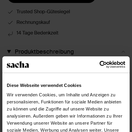
Trusted Shop-Gütesiegel
Rechnungskauf
14 Tage Bedenkzeit
Produktbeschreibung
Diese braunen Veloursleder-Stiefel mit Umschlag
haben eine spitze Kappe und einen 7 cm hohen
Western-Absatz. Bei einem Modell in Größe 37 beträgt
die Schafthöhe 26 und der Schaftumfang 38 cm.
Diese Webseite verwendet Cookies
Pflege die Schuhe mit den passenden Produkten.
Wir verwenden Cookies, um Inhalte und Anzeigen zu
personalisieren, Funktionen für soziale Medien anbieten
zu können und die Zugriffe auf unsere Website zu
Produktdetails
analysieren. Außerdem geben wir Informationen zu Ihrer
Verwendung unserer Website an unsere Partner für
Lieferung & Rücksendung
soziale Medien, Werbung und Analysen weiter. Unsere