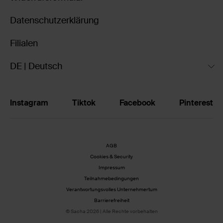
Datenschutzerklärung
Filialen
DE | Deutsch
Instagram
Tiktok
Facebook
Pinterest
AGB
Cookies & Security
Impressum
Teilnahmebedingungen
Verantwortungsvolles Unternehmertum
Barrierefreiheit
© Sacha 2026 | Alle Rechte vorbehalten