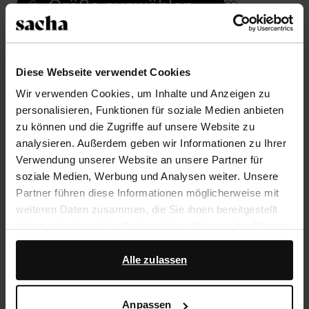
Größe auswählen
Trusted Shop-Gütesiegel
Rechnungskauf
Diese Webseite verwendet Cookies
14 Tage Bedenkzeit
Wir verwenden Cookies, um Inhalte und Anzeigen zu
personalisieren, Funktionen für soziale Medien anbieten
zu können und die Zugriffe auf unsere Website zu
Produktbeschreibung
analysieren. Außerdem geben wir Informationen zu Ihrer
Verwendung unserer Website an unsere Partner für
Cognacfarbene Cowboystiefel aus Veloursleder der
soziale Medien, Werbung und Analysen weiter. Unsere
Marke Sacha. Bei einem Modell in Größe 37 beträgt
Partner führen diese Informationen möglicherweise mit
die Schafthöhe 26 cm und der Schaftumfang 35 cm.
weiteren Daten zusammen, die Sie ihnen bereitgestellt
Der Absatz hat eine Höhe von 5 cm. Die Außenseite
haben oder die sie im Rahmen Ihrer Nutzung der Dienste
der Schuhe ist aus Veloursleder, die Innenseite ist aus
gesammelt haben.
Leder gearbeitet. Pflege die Stiefel mit dem Carbon
Alle zulassen
Pro-Spray von Collonil.
Darüber hinaus arbeiten wir mit Google zu Werbe- und
Messzwecken zusammen. Weitere Informationen
Anpassen
Produktdetails
darüber, wie Google Ihre personenbezogenen Daten