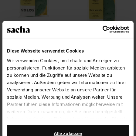
Vorderfuß-Sohle 41-42
1.00
2.99
Diese Webseite verwendet Cookies
Vorderfuß-Sohle 39-40
Wir verwenden Cookies, um Inhalte und Anzeigen zu
personalisieren, Funktionen für soziale Medien anbieten
1.00
2.99
zu können und die Zugriffe auf unsere Website zu
analysieren. Außerdem geben wir Informationen zu Ihrer
Verwendung unserer Website an unsere Partner für
soziale Medien, Werbung und Analysen weiter. Unsere
Über Sacha
Partner führen diese Informationen möglicherweise mit
weiteren Daten zusammen, die Sie ihnen bereitgestellt
Kundenservice
haben oder die sie im Rahmen Ihrer Nutzung der Dienste
gesammelt haben.
Versand und Lieferung
Alle zulassen