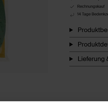
Rechnungskauf
14 Tage Bedenkze
Produktbe
Produktdet
Lieferung