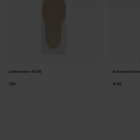
Ledersohlen 45-46
Antistress-Soh
7.99
16.99