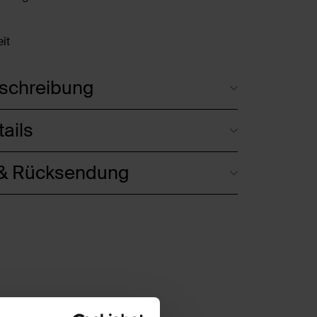
it
schreibung
ails
 & Rücksendung