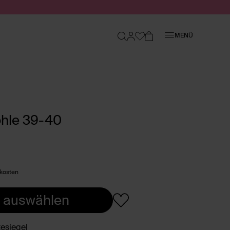
Schließen
MENÜ
hle 39-40
dkosten
 auswählen
esiegel