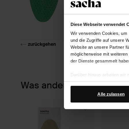
Diese Webseite verwendet 
Wir verwenden Cookies, um I
und die Zugriffe auf unsere 
zurückgehen
Website an unsere Partner fü
möglicherweise mit weiteren
der Dienste gesammelt habe
Darüber hinaus arbeiten wir
Item
Was andere kauften
Google Ihre personenbezogen
1
Datenschutz von Google
.
of
Alle zulassen
2