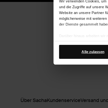
Wir verwenden Cookies, um I
und die Zugriffe auf unsere 
Website an unsere Partner fü
möglicherweise mit weiteren
der Dienste gesammelt habe
Darüber hinaus arbeiten wir
Google Ihre personenbezogen
Datenschutz von Google
.
Alle zulassen
Über Sacha
Kundenservice
Versand und