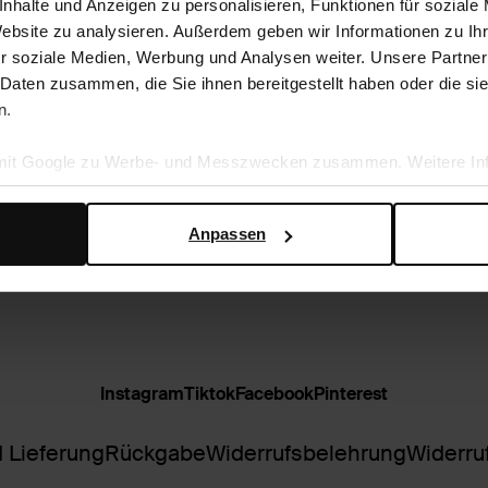
nhalte und Anzeigen zu personalisieren, Funktionen für soziale
Website zu analysieren. Außerdem geben wir Informationen zu I
r soziale Medien, Werbung und Analysen weiter. Unsere Partner
 Daten zusammen, die Sie ihnen bereitgestellt haben oder die s
n.
 mit Google zu Werbe- und Messzwecken zusammen. Weitere Inf
en Daten verwendet, finden Sie auf der
Seite zur geschäftlic
Anpassen
Instagram
Tiktok
Facebook
Pinterest
 Lieferung
Rückgabe
Widerrufsbelehrung
Widerru