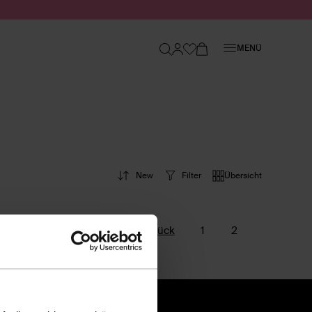
Schließen
MENÜ
New
Filter
Übersicht
Zurück
1
2
Seite
Seite
hop-Gütesiegel