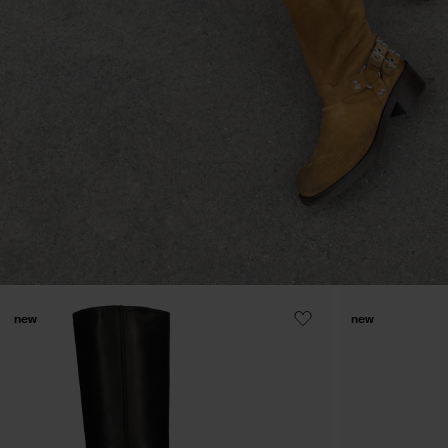
new
new