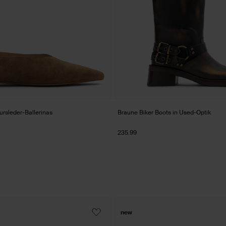
rsleder-Ballerinas
Braune Biker Boots in Used-Optik
235.99
new