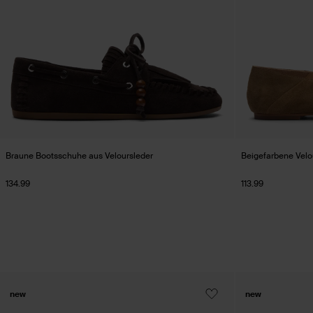
Braune Bootsschuhe aus Veloursleder
Beigefarbene Velou
134.99
113.99
new
new