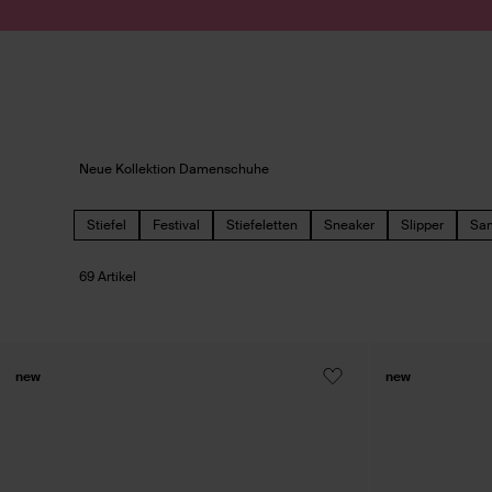
Zum Inhalt springen
Suche absenden
Neue Kollektion Damenschuhe
Stiefel
Festival
Stiefeletten
Sneaker
Slipper
San
69 Artikel
new
new