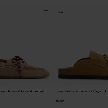
new
sschuhe aus Veloursleder mit roten
Taupefarbene Veloursleder-Clogs mit 
92.99