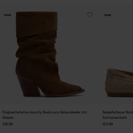
new
new
Cognacfarbene slouchy Boots aus Veloursleder mit
Beigefarbene Boot
Absatz
Schnürsenkeln
216.99
123.99