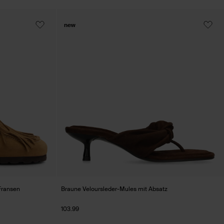
new
Fransen
Braune Veloursleder-Mules mit Absatz
103.99