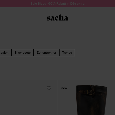
Sale Bis zu -60% Rabatt + 10% extra
dalen
Biker boots
Zehentrenner
Trends
new