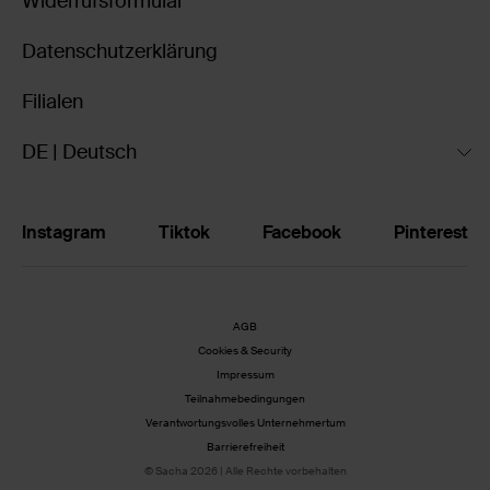
Widerrufsformular
Datenschutzerklärung
Filialen
DE | Deutsch
Instagram
Tiktok
Facebook
Pinterest
AGB
Cookies & Security
Impressum
Teilnahmebedingungen
Verantwortungsvolles Unternehmertum
Barrierefreiheit
© Sacha 2026 | Alle Rechte vorbehalten