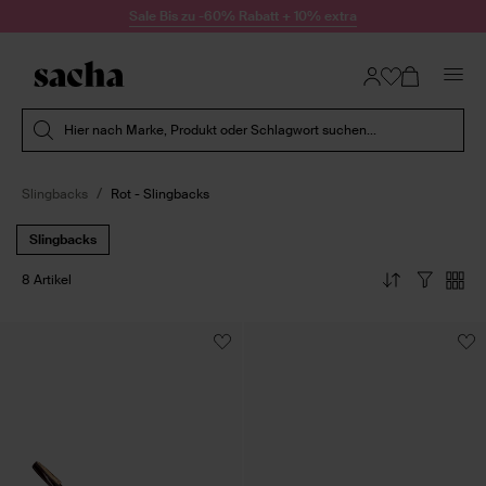
Zum Inhalt springen
Sale Bis zu -60% Rabatt + 10% extra
Suche absenden
Hier nach Marke, Produkt oder Schlagwort suchen...
Slingbacks
Rot - Slingbacks
Slingbacks
8 Artikel