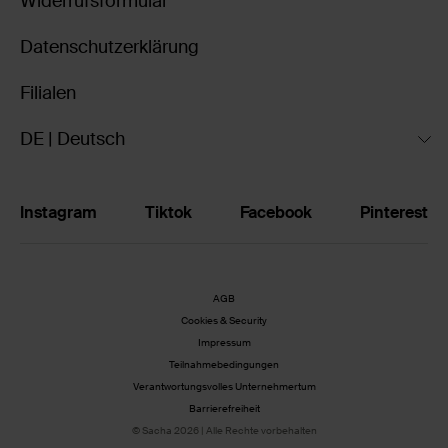
Widerrufsformular
Datenschutzerklärung
Filialen
DE | Deutsch
Instagram
Tiktok
Facebook
Pinterest
AGB
Cookies & Security
Impressum
Teilnahmebedingungen
Verantwortungsvolles Unternehmertum
Barrierefreiheit
© Sacha 2026 | Alle Rechte vorbehalten