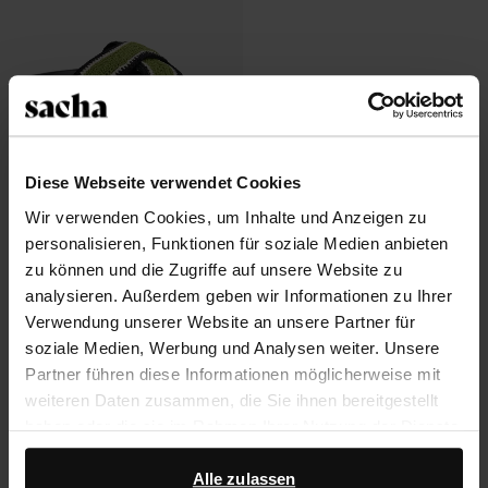
Diese Webseite verwendet Cookies
Schwarze Plateausandalen mit
Wir verwenden Cookies, um Inhalte und Anzeigen zu
grünen Riemchen
personalisieren, Funktionen für soziale Medien anbieten
41.60
104.00
zu können und die Zugriffe auf unsere Website zu
analysieren. Außerdem geben wir Informationen zu Ihrer
Verwendung unserer Website an unsere Partner für
soziale Medien, Werbung und Analysen weiter. Unsere
Über Sacha
Partner führen diese Informationen möglicherweise mit
weiteren Daten zusammen, die Sie ihnen bereitgestellt
Kundenservice
haben oder die sie im Rahmen Ihrer Nutzung der Dienste
gesammelt haben.
Versand und Lieferung
Alle zulassen