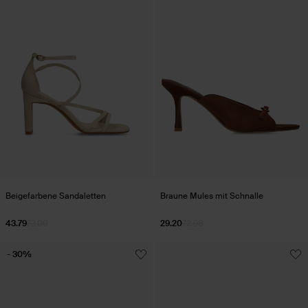
Beigefarbene Sandaletten
Braune Mules mit Schnalle
43.79
73.00
29.20
72.98
- 30%