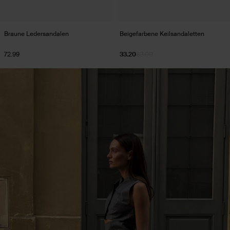
Braune Ledersandalen
Beigefarbene Keilsandaletten
72.99
33.20
83.00