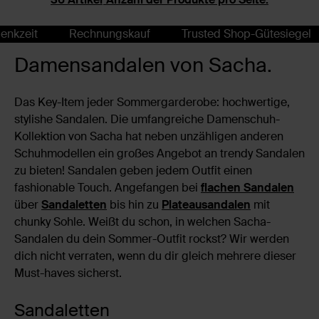
t
Rechnungskauf
Trusted Shop-Gütesiegel
14 
Damensandalen von Sacha.
Das Key-Item jeder Sommergarderobe: hochwertige,
stylishe Sandalen. Die umfangreiche Damenschuh-
Kollektion von Sacha hat neben unzähligen anderen
Schuhmodellen ein großes Angebot an trendy Sandalen
zu bieten! Sandalen geben jedem Outfit einen
fashionable Touch. Angefangen bei
flachen Sandalen
über
Sandaletten
bis hin zu
Plateausandalen
mit
chunky Sohle. Weißt du schon, in welchen Sacha-
Sandalen du dein Sommer-Outfit rockst? Wir werden
dich nicht verraten, wenn du dir gleich mehrere dieser
Must-haves sicherst.
Sandaletten