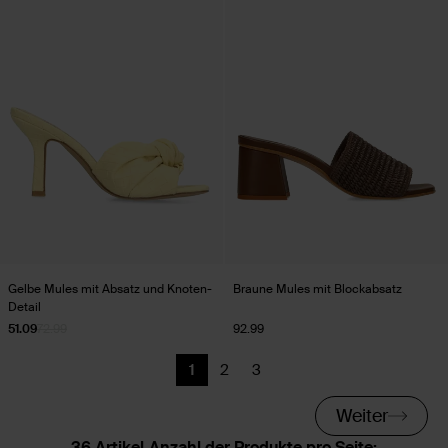
Gelbe Mules mit Absatz und Knoten-
Braune Mules mit Blockabsatz
Detail
51.09
72.99
92.99
1
2
3
Aktuelle Seite
Zurück
Zurück
Weiter
Anzahl der Produkte pro Seite: