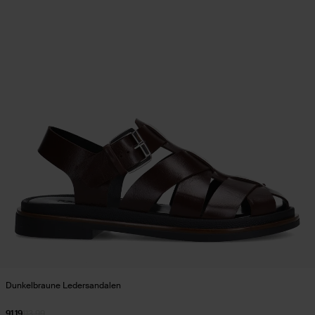
Dunkelbraune Ledersandalen
91.19
113.99