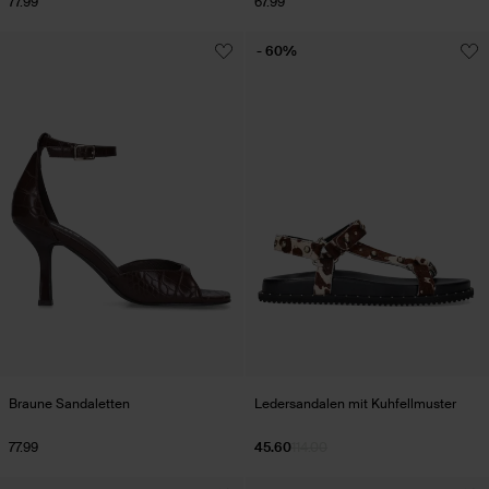
77.99
67.99
- 60%
Braune Sandaletten
Ledersandalen mit Kuhfellmuster
77.99
45.60
114.00