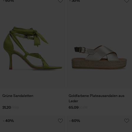
- 60%
- 30%
Grüne Sandaletten
Goldfarbene Plateausandalen aus
Leder
31.20
77.98
65.09
92.99
- 40%
- 60%