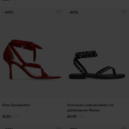
- 60%
- 40%
Rote Sandaletten
Schwarze Ledersandalen mit
goldfarbenen Nieten
31.20
77.98
43.79
73.00