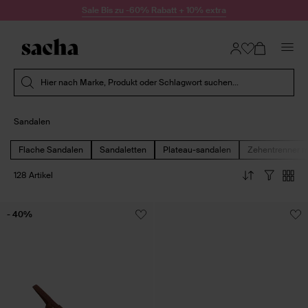
Zum Inhalt springen
Sale Bis zu -60% Rabatt + 10% extra
Suche absenden
Hier nach Marke, Produkt oder Schlagwort suchen...
Sandalen
Flache Sandalen
Sandaletten
Plateau-sandalen
Zehentrenner m
128 Artikel
- 40%