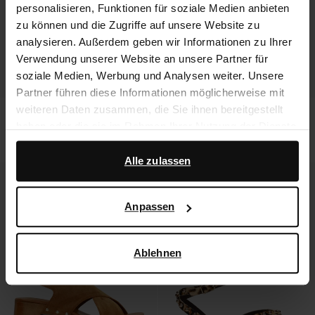
personalisieren, Funktionen für soziale Medien anbieten
zu können und die Zugriffe auf unsere Website zu
analysieren. Außerdem geben wir Informationen zu Ihrer
Verwendung unserer Website an unsere Partner für
soziale Medien, Werbung und Analysen weiter. Unsere
Partner führen diese Informationen möglicherweise mit
weiteren Daten zusammen, die Sie ihnen bereitgestellt
Schwarze Ledersandalen mit
Gelbe Sandaletten aus Lackleder
haben oder die sie im Rahmen Ihrer Nutzung der Dienste
Zebramuster
gesammelt haben.
72.99
113.99
Alle zulassen
Darüber hinaus arbeiten wir mit Google zu Werbe- und
Messzwecken zusammen. Weitere Informationen
Anpassen
darüber, wie Google Ihre personenbezogenen Daten
verwendet, finden Sie auf der
Seite zur geschäftlichen
Sicherheit und zum Datenschutz von Google
.
Ablehnen