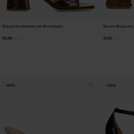
Braune Sandaletten mit Blockabsatz
Braune Mules mit 
113.99
125.98
31.20
77.98
- 40%
- 60%