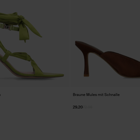
n
Braune Mules mit Schnalle
29.20
72.98