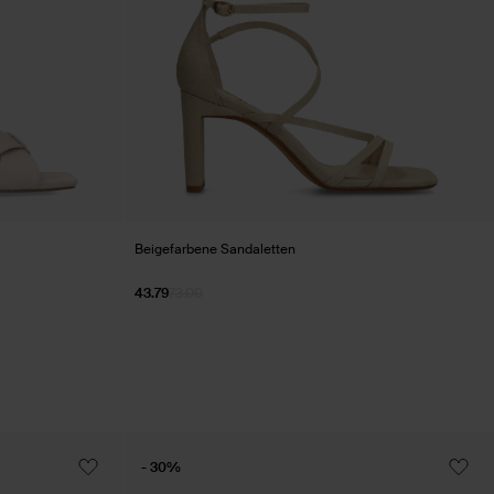
Beigefarbene Sandaletten
43.79
73.00
- 30%