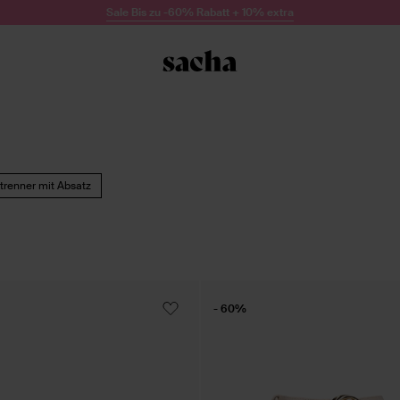
Sale Bis zu -60% Rabatt + 10% extra
renner mit Absatz
- 60%