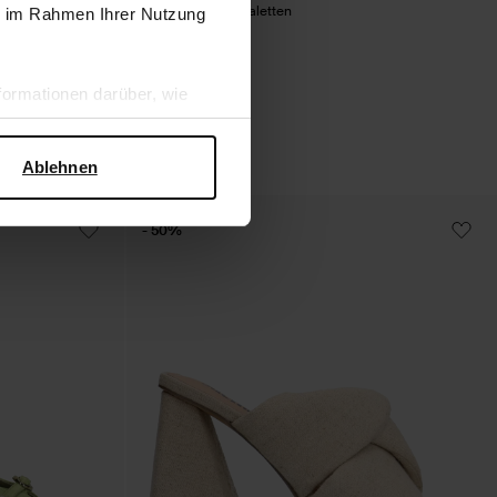
Braune Ledersandaletten
ie im Rahmen Ihrer Nutzung
43.79
73.00
ormationen darüber, wie
hen Sicherheit und zum
Ablehnen
- 50%