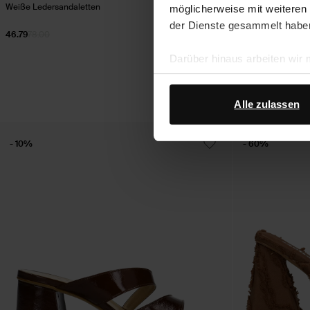
Weiße Ledersandaletten
Gelbe Mules mit A
möglicherweise mit weiteren
der Dienste gesammelt habe
46.79
78.00
51.09
72.99
Darüber hinaus arbeiten wir
Google Ihre personenbezogen
Datenschutz von Google
.
Alle zulassen
- 10%
- 60%