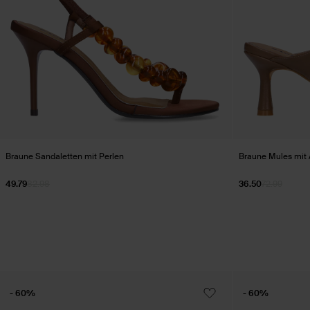
Braune Sandaletten mit Perlen
Braune Mules mit 
49.79
82.98
36.50
72.99
- 60%
- 60%