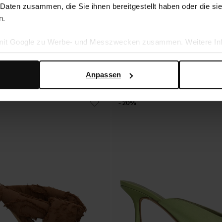
bsatz und Knoten-Detail
Braune Sandaletten
 Daten zusammen, die Sie ihnen bereitgestellt haben oder die s
n.
39.00
77.98
 mit Google zu Werbe- und Messzwecken zusammen. Weitere Inf
en Daten verwendet, finden Sie auf der
Seite zur geschäftlic
Anpassen
- 20%