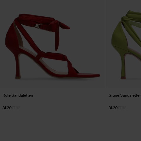
Rote Sandaletten
Grüne Sandalette
31.20
77.98
31.20
77.98