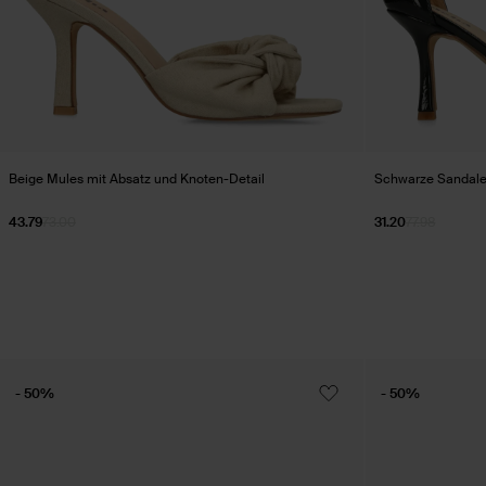
Beige Mules mit Absatz und Knoten-Detail
Schwarze Sandale
43.79
73.00
31.20
77.98
- 50%
- 50%