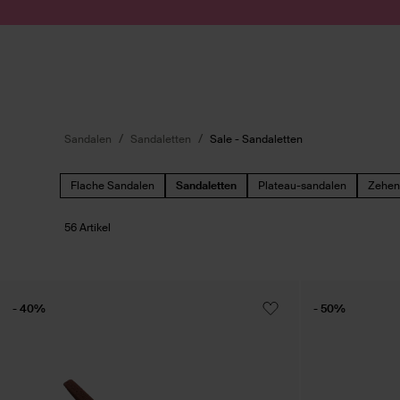
Zum Inhalt springen
Suche absenden
Sandalen
Sandaletten
Sale - Sandaletten
Flache Sandalen
Sandaletten
Plateau-sandalen
Zehent
56 Artikel
- 40%
- 50%