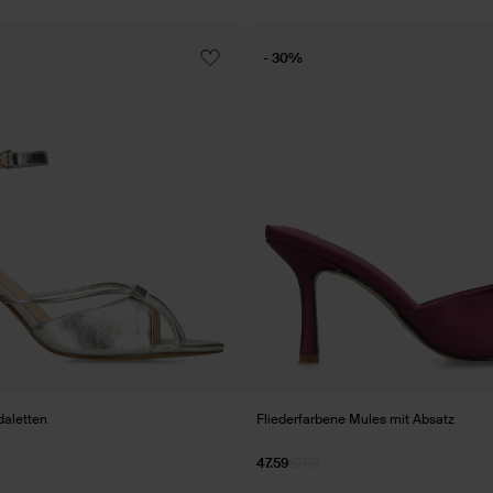
- 30%
daletten
Fliederfarbene Mules mit Absatz
47.59
67.99