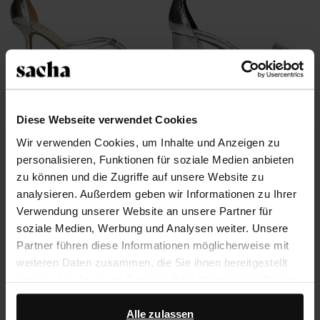
Diese Webseite verwendet Cookies
Silberfarbene Sandaletten
Silberfarbene Metallic-Sandaletten
Wir verwenden Cookies, um Inhalte und Anzeigen zu
mit Blockabsatz
personalisieren, Funktionen für soziale Medien anbieten
46.79
78.00
72.99
zu können und die Zugriffe auf unsere Website zu
analysieren. Außerdem geben wir Informationen zu Ihrer
Verwendung unserer Website an unsere Partner für
soziale Medien, Werbung und Analysen weiter. Unsere
Über Sacha
Partner führen diese Informationen möglicherweise mit
weiteren Daten zusammen, die Sie ihnen bereitgestellt
Kundenservice
haben oder die sie im Rahmen Ihrer Nutzung der Dienste
gesammelt haben.
Versand und Lieferung
Alle zulassen