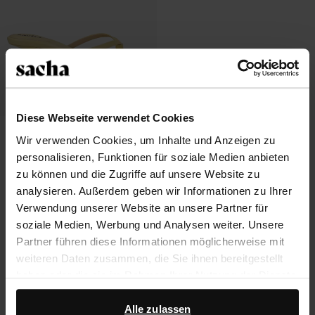
Diese Webseite verwendet Cookies
Gelbe Pantoletten mit Krokomuster
Wir verwenden Cookies, um Inhalte und Anzeigen zu
personalisieren, Funktionen für soziale Medien anbieten
43.39
61.99
zu können und die Zugriffe auf unsere Website zu
analysieren. Außerdem geben wir Informationen zu Ihrer
Verwendung unserer Website an unsere Partner für
soziale Medien, Werbung und Analysen weiter. Unsere
Über Sacha
Partner führen diese Informationen möglicherweise mit
weiteren Daten zusammen, die Sie ihnen bereitgestellt
Kundenservice
haben oder die sie im Rahmen Ihrer Nutzung der Dienste
gesammelt haben.
Versand und Lieferung
Alle zulassen