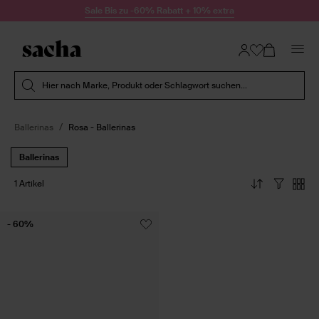
Zum Inhalt springen
Sale Bis zu -60% Rabatt + 10% extra
Suche absenden
Hier nach Marke, Produkt oder Schlagwort suchen...
Ballerinas
Rosa - Ballerinas
Ballerinas
1 Artikel
- 60%