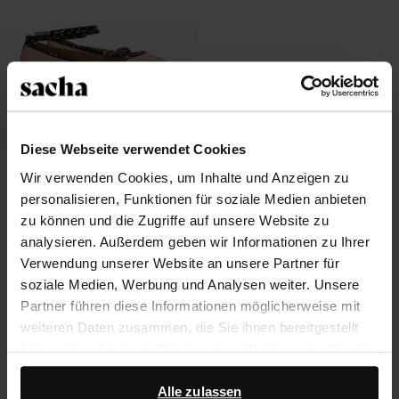
Diese Webseite verwendet Cookies
Rosa Ballerinas mit Schnallen und
Wir verwenden Cookies, um Inhalte und Anzeigen zu
Riemchen
personalisieren, Funktionen für soziale Medien anbieten
29.20
72.98
zu können und die Zugriffe auf unsere Website zu
analysieren. Außerdem geben wir Informationen zu Ihrer
Verwendung unserer Website an unsere Partner für
soziale Medien, Werbung und Analysen weiter. Unsere
Über Sacha
Partner führen diese Informationen möglicherweise mit
weiteren Daten zusammen, die Sie ihnen bereitgestellt
Kundenservice
haben oder die sie im Rahmen Ihrer Nutzung der Dienste
gesammelt haben.
Versand und Lieferung
Alle zulassen